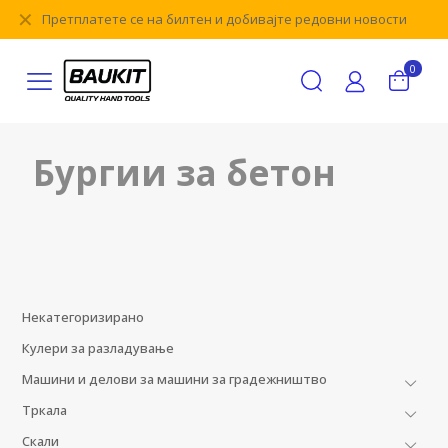
✕
Претплатете се на билтен и добивајте редовни новости
0
Бургии за бетон
Некатегоризирано
Кулери за разладување
Машини и делови за машини за градежништво
Тркала
Скали