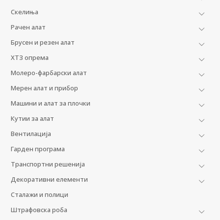
Скелиња
Рачен алат
Брусен и резен алат
ХТЗ опрема
Молеро-фарбарски алат
Мерен алат и прибор
Машини и алат за плочки
Кутии за алат
Вентилација
Гарден програма
Транспортни решенија
Декоративни елементи
Сталажи и полици
Штрафовска роба