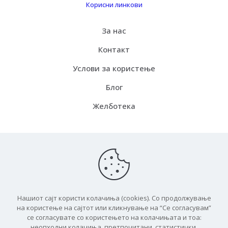
Корисни линкови
За нас
Контакт
Услови за користење
Блог
Желботека
Испорака
Како функцинира
Бесплатна испорака
Нашиот сајт користи колачиња (cookies). Со продолжување
ЧПП
на користење на сајтот или кликнување на “Се согласувам”
се согласувате со користењето на колачињата и тоа:
неопходни колачиња, претпочитани, статистички,