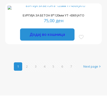
БУРГИЈА ЗА БЕТОН 8*120мм YT-4369 ЈАТО
75,00
ден
Додај во кошница
1
2
3
4
5
6
7
Next page