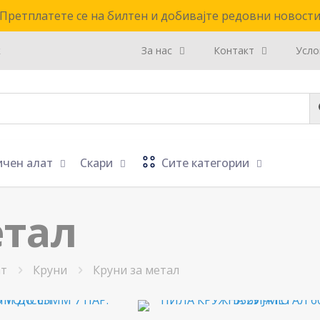
Претплатете се на билтен и добивајте редовни новост
к
За нас
Контакт
Усло
ичен алат
Скари
Сите категории
етал
ат
Круни
Круни за метал