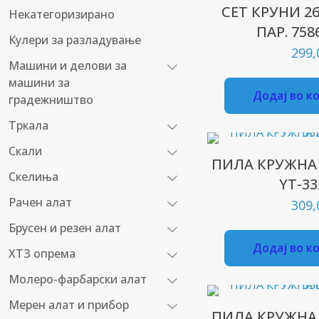
СЕТ КРУНИ 2
Некатегоризирано
ПАР. 75
Кулери за разладување
299
Машини и делови за
машини за
Додај во к
градежништво
Тркала
Скали
ПИЛА КРУЖНА
Скелиња
YT-33
Рачен алат
309
Брусен и резен алат
Додај во к
ХТЗ опрема
Молеро-фарбарски алат
Мерен алат и прибор
ПИЛА КРУЖНА