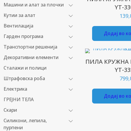
Машини и алат за плочки
YT-33
Кутии за алат
139
Вентилација
Додај во к
Гарден програма
Транспортни решенија
Декоративни елементи
ПИЛА КРУЖНА 
Сталажи и полици
YT-33
799
Штрафовска роба
Електрика
Додај во к
ГРЕЈНИ ТЕЛА
Скари
Силикони, лепила,
пурпени