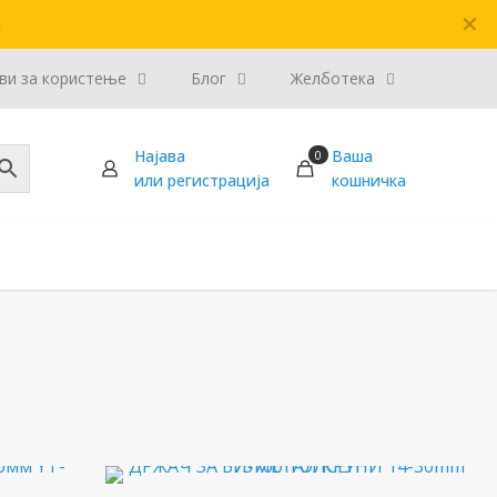
✕
и
ви за користење
Блог
Желботека
Најава
Ваша
0
или регистрација
кошничка