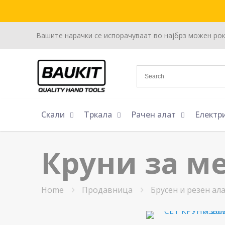
Вашите нарачки се испорачуваат во најбрз можен ро
Скали
Тркала
Рачен алат
Електр
Круни за м
Home
Продавница
Брусен и резен ал