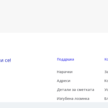
и се!
Поддршка
К
Нарачки
З
Адреси
К
Детали за сметката
У
Изгубена лозинка
Б
Ж