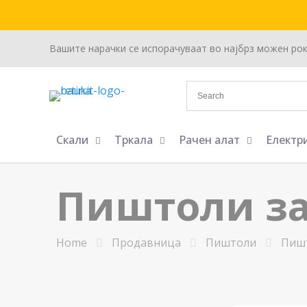
Вашите нарачки се испорачуваат во најбрз можен ро
Скали
Тркала
Рачен алат
Електр
Пиштоли за
Home
Продавница
Пиштоли
Пишт