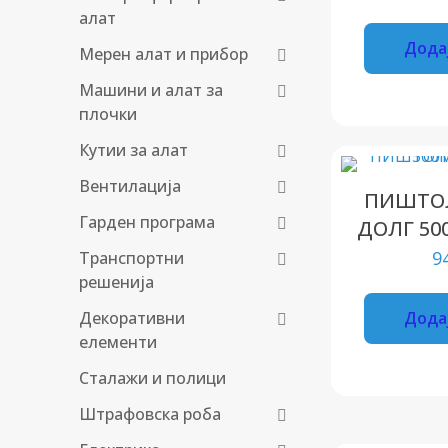
алат
Дода
Мерен алат и прибор
Машини и алат за
плочки
Кутии за алат
Вентилација
ПИШТОЛ
Гарден програма
ДОЛГ 50
9
Транспортни
решенија
Декоративни
Дода
елементи
Сталажи и полици
Штрафовска роба