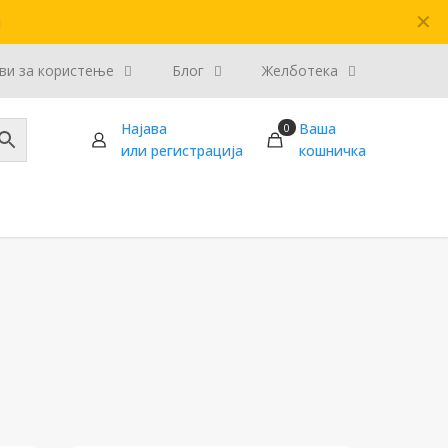
✕
и
ви за користење
Блог
Желботека
Најава
Ваша
0
или регистрација
кошничка