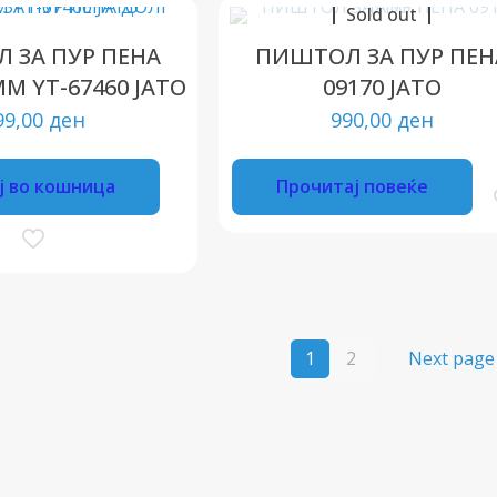
Sold out
 ЗА ПУР ПЕНА
ПИШТОЛ ЗА ПУР ПЕН
M YT-67460 ЈАТО
09170 ЈАТО
99,00
ден
990,00
ден
ј во кошница
Прочитај повеќе
1
2
Next page