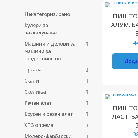
Некатегоризирано
ПИШТОЛ
АЛУМ. Б
Кулери за
разладување
4
Машини и делови за
машини за
градежништво
Дода
Тркала
Скали
Скелиња
Рачен алат
ПИШТОЛ
Брусен и резен алат
ПЛАСТ. Б
ХТЗ опрема
3
Молеро-фарбарски