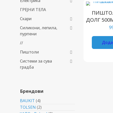
Електрика
ГРЕЈНИ ТЕЛА
ПИШТОЛ
Скари
ДОЛГ 500M
9
Силикони, лепила,
пурпени
Дода
//
Пиштоли
Системи за сува
градба
Брендови
BAUKIT
(4)
TOLSEN
(2)