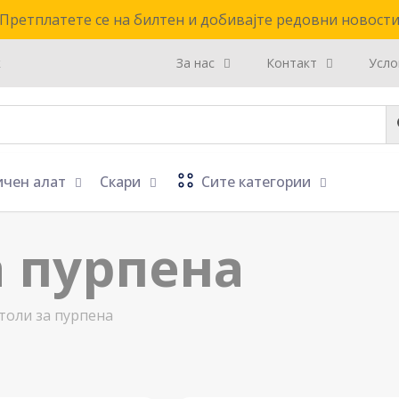
Претплатете се на билтен и добивајте редовни новост
к
За нас
Контакт
Усло
ичен алат
Скари
Сите категории
 пурпена
оли за пурпена