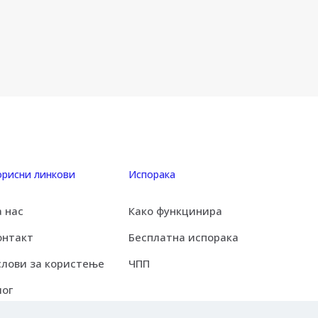
орисни линкови
Испорака
а нас
Како функцинира
онтакт
Бесплатна испорака
слови за користење
ЧПП
лог
елботека