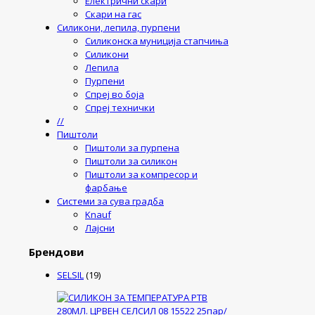
Електрични скари
Скари на гас
Силикони, лепила, пурпени
Силиконска муниција стапчиња
Силикони
Лепила
Пурпени
Спреј во боја
Спреј технички
//
Пиштоли
Пиштоли за пурпена
Пиштоли за силикон
Пиштоли за компресор и
фарбање
Системи за сува градба
Knauf
Лајсни
Брендови
SELSIL
(19)