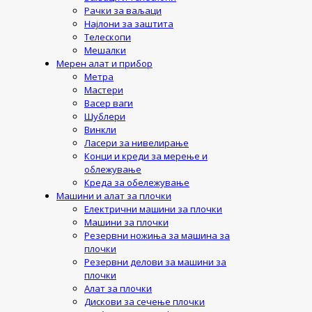
Рачки за ваљаци
Најлони за заштита
Телескопи
Мешалки
Мерен алат и прибор
Метра
Мастери
Васер ваги
Шублери
Винкли
Ласери за нивелирање
Конци и креди за мерење и
облежување
Креда за обележување
Машини и алат за плочки
Електрични машини за плочки
Машини за плочки
Резервни ножиња за машина за
плочки
Резервни делови за машини за
плочки
Алат за плочки
Дискови за сечење плочки