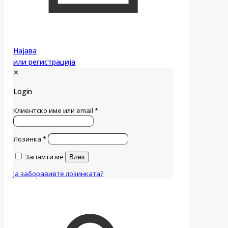
Најава
или регистрација
✕
Login
Клиентско име или email
*
Лозинка
*
Запамти ме
Влез
Ја заборавивте лозинката?