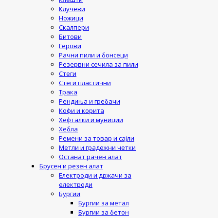
Клучеви
Ножици
Скалпери
Битови
Герови
Рачни пили и бонсеци
Резервни сечила за пили
Стеги
Стеги пластични
Трака
Рендиња и гребачи
Кофи и корита
Хефталки и муниции
Хебла
Ремени за товар и сајли
Метли и градежни четки
Останат рачен алат
Брусен и резен алат
Електроди и држачи за
електроди
Бургии
Бургии за метал
Бургии за бетон