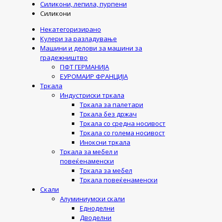
Силикони, лепила, пурпени
Силикони
Некатегоризирано
Кулери за разладување
Машини и делови за машини за
градежништво
ПФТ ГЕРМАНИЈА
ЕУРОМАИР ФРАНЦИЈА
Тркала
Индустриски тркала
Тркала за палетари
Тркала без држач
Тркала со средна носивост
Тркала со голема носивост
Иноксни тркала
Тркала за мебел и
повеќенаменски
Тркала за мебел
Тркала повеќенаменски
Скали
Алуминиумски скали
Едноделни
Дводелни