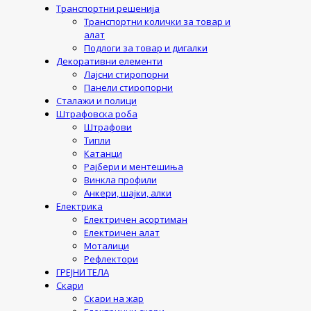
Транспортни решенија
Транспортни колички за товар и
алат
Подлоги за товар и дигалки
Декоративни елементи
Лајсни стиропорни
Панели стиропорни
Сталажи и полици
Штрафовска роба
Штрафови
Типли
Катанци
Рајбери и ментешиња
Винкла профили
Анкери, шајки, алки
Електрика
Електричен асортиман
Електричен алат
Моталици
Рефлектори
ГРЕЈНИ ТЕЛА
Скари
Скари на жар