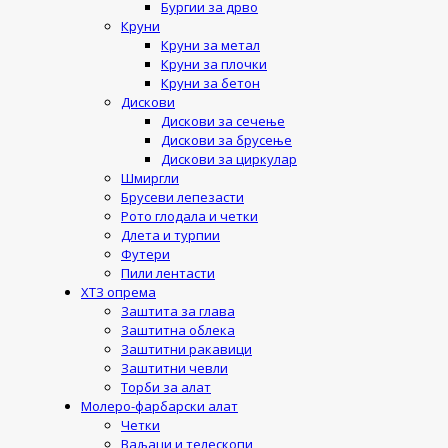
Бургии за дрво
Круни
Круни за метал
Круни за плочки
Круни за бетон
Дискови
Дискови за сечење
Дискови за брусење
Дискови за циркулар
Шмиргли
Брусеви лепезасти
Рото глодала и четки
Длета и турпии
Футери
Пили лентасти
ХТЗ опрема
Заштита за глава
Заштитна облека
Заштитни ракавици
Заштитни чевли
Торби за алат
Молеро-фарбарски алат
Четки
Ваљаци и телескопи