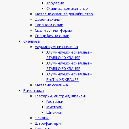
Троделни
Скали за домаќинство
Метални скали за домаќинство
Дрвени скали
Тавански скали
Скали со платформа
Специфични скали
Скелиња
Алуминиумски скелиња
Алуминиумски скелиња -
STABILO 10 KRAUSE
Алуминиумски скелиња -
STABILO 50 KRAUSE
Алуминиумски скелиња -
ProTec XS KRAUSE
Метални скелиња
Рачен алат
Глетарки, мистрии, шпакли
Глетарки
Мистрии
Шпакли
Чекани
Штрафцигери
Клешти