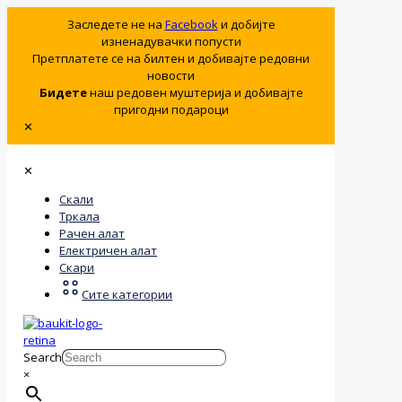
Заследете не на
Facebook
и добијте
изненадувачки попусти
Претплатете се на билтен и добивајте редовни
новости
Бидете
наш редовен муштерија и добивајте
пригодни подароци
✕
✕
Скали
Тркала
Рачен алат
Електричен алат
Скари
Сите категории
Search
×