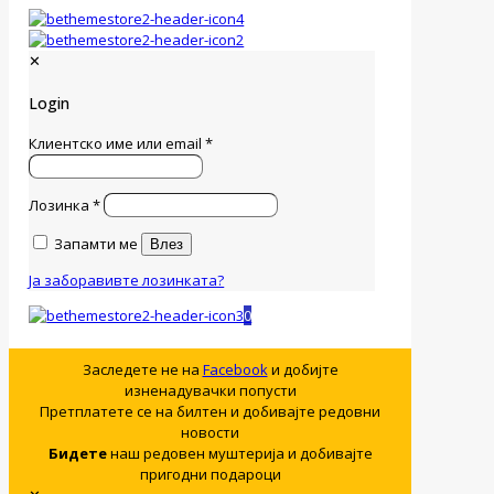
✕
Login
Клиентско име или email
*
Лозинка
*
Запамти ме
Влез
Ја заборавивте лозинката?
0
Заследете не на
Facebook
и добијте
изненадувачки попусти
Претплатете се на билтен и добивајте редовни
новости
Бидете
наш редовен муштерија и добивајте
пригодни подароци