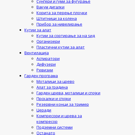
Сунѓери и гуми за фугурање
Вакум дигалки
Корита за перење плочки
Штитници за колена
Прибор за нивелирање
Кутии за алат
Кутии за сортирање за на ѕид
Организери
Пластични кутии за алат
Вентилација
Аспиратори
Дифузери
Ревизии
Гарден програма
Моталици за црево
Алат за градина
Гарден црева, моталици и спојки
Прскалки и спојки
Резервни конци за тример
Церади
Компресори и црева за
компресор
Подземни системи
Останато