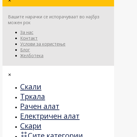
✕
Вашите нарачки се испорачуваат во најбрз
можен рок
За нас
Контакт
Услови за користење
Блог
Желботека
✕
Скали
Тркала
Рачен алат
Електричен алат
Скари
Сите категории