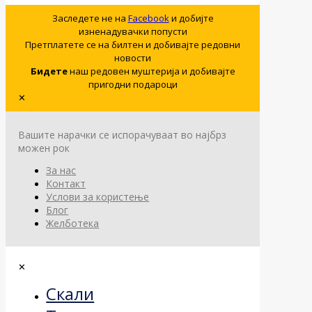
Заследете не на
Facebook
и добијте
изненадувачки попусти
Претплатете се на билтен и добивајте редовни
новости
Бидете
наш редовен муштерија и добивајте
пригодни подароци
✕
Вашите нарачки се испорачуваат во најбрз
можен рок
За нас
Контакт
Услови за користење
Блог
Желботека
✕
Скали