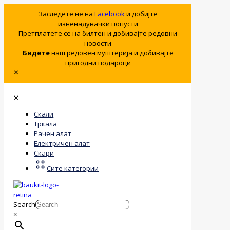
Заследете не на
Facebook
и добијте
изненадувачки попусти
Претплатете се на билтен и добивајте редовни
новости
Бидете
наш редовен муштерија и добивајте
пригодни подароци
✕
✕
Скали
Тркала
Рачен алат
Електричен алат
Скари
Сите категории
Search
×