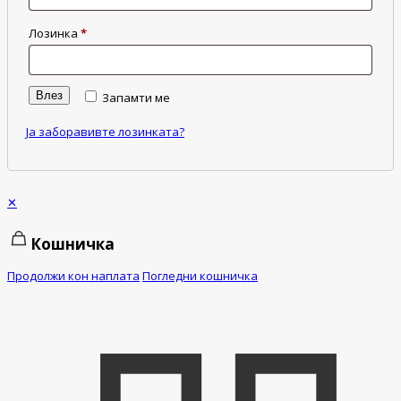
Лозинка
*
Влез
Запамти ме
Ја заборавивте лозинката?
✕
Кошничка
Продолжи кон наплата
Погледни кошничка