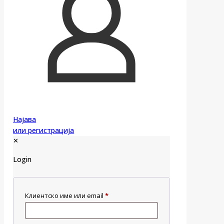
Најава
или регистрација
✕
Login
Клиентско име или email
*