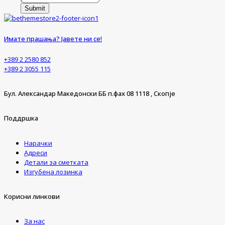
Submit
Имате прашања? Јавете ни се!
+389 2 2580 852
+389 2 3055 115
Бул. Александар Македонски ББ п.фах 08 1118 , Скопје
Поддршка
Нарачки
Адреси
Детали за сметката
Изгубена лозинка
Корисни линкови
За нас