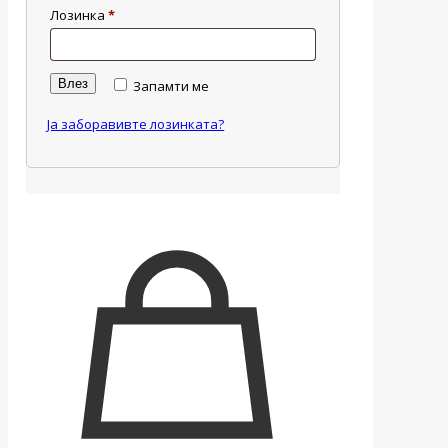
Лозинка
*
Влез
Запамти ме
Ја заборавивте лозинката?