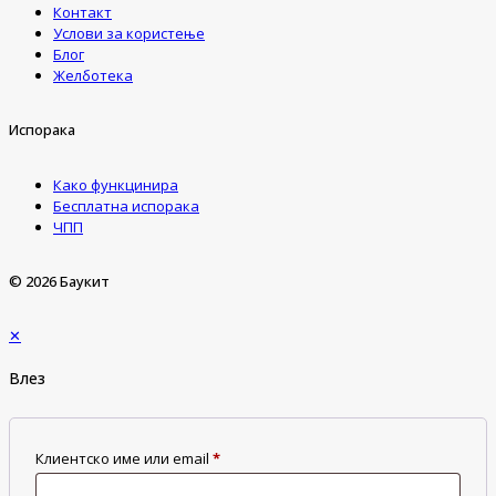
Контакт
Услови за користење
Блог
Желботека
Испорака
Како функцинира
Бесплатна испорака
ЧПП
© 2026 Баукит
✕
Влез
Клиентско име или email
*