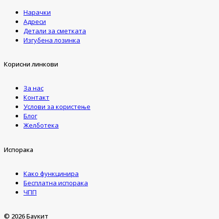
Нарачки
Адреси
Детали за сметката
Изгубена лозинка
Корисни линкови
За нас
Контакт
Услови за користење
Блог
Желботека
Испорака
Како функцинира
Бесплатна испорака
ЧПП
© 2026 Баукит