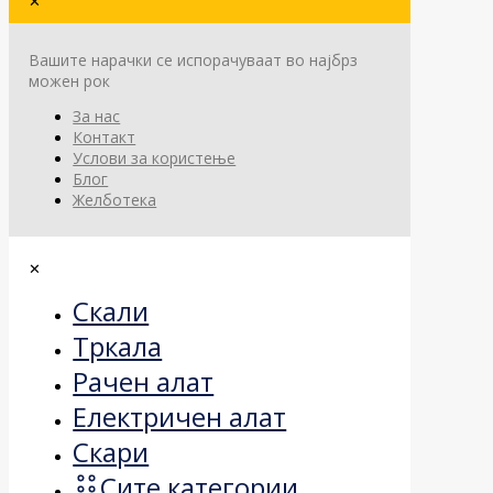
✕
Вашите нарачки се испорачуваат во најбрз
можен рок
За нас
Контакт
Услови за користење
Блог
Желботека
✕
Скали
Тркала
Рачен алат
Електричен алат
Скари
Сите категории