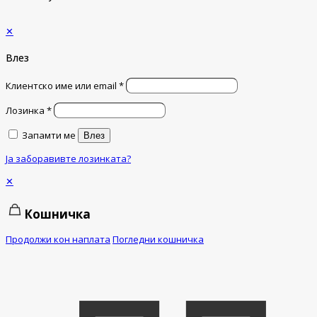
✕
Влез
Клиентско име или email
*
Лозинка
*
Запамти ме
Влез
Ја заборавивте лозинката?
✕
Кошничка
Продолжи кон наплата
Погледни кошничка