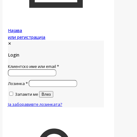
Најава
или регистрација
✕
Login
Клиентско име или email
*
Лозинка
*
Запамти ме
Влез
Ја заборавивте лозинката?