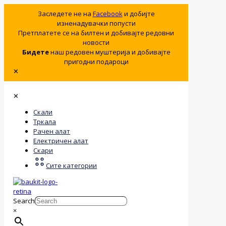
Заследете не на
Facebook
и добијте
изненадувачки попусти
Претплатете се на билтен и добивајте редовни
новости
Бидете
наш редовен муштерија и добивајте
пригодни подароци
✕
✕
Скали
Тркала
Рачен алат
Електричен алат
Скари
Сите категории
Search
×