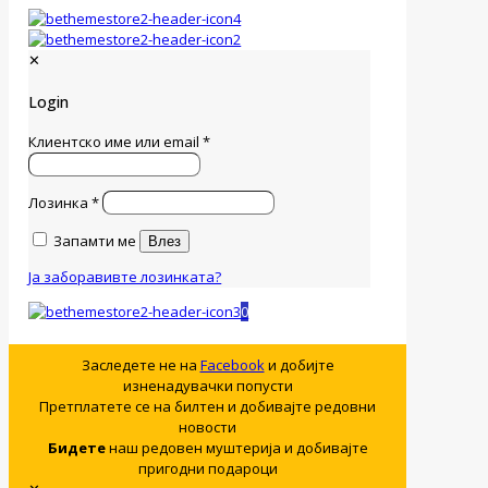
✕
Login
Клиентско име или email
*
Лозинка
*
Запамти ме
Влез
Ја заборавивте лозинката?
0
Заследете не на
Facebook
и добијте
изненадувачки попусти
Претплатете се на билтен и добивајте редовни
новости
Бидете
наш редовен муштерија и добивајте
пригодни подароци