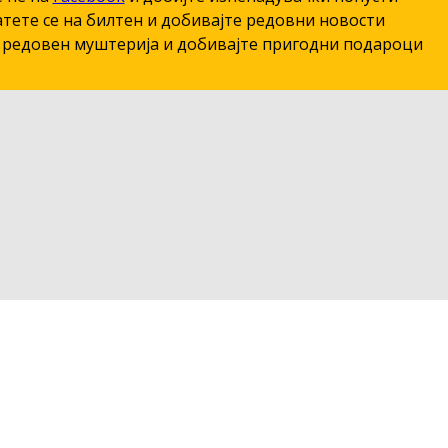
тете се на билтен и добивајте редовни новости
редовен муштерија и добивајте пригодни подароци