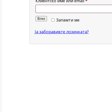
Клиентско име или email
*
Влез
Запамти ме
Ја заборавивте лозинката?