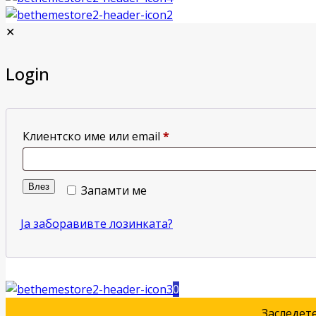
✕
Login
Клиентско име или email
*
Влез
Запамти ме
Ја заборавивте лозинката?
0
Заследет