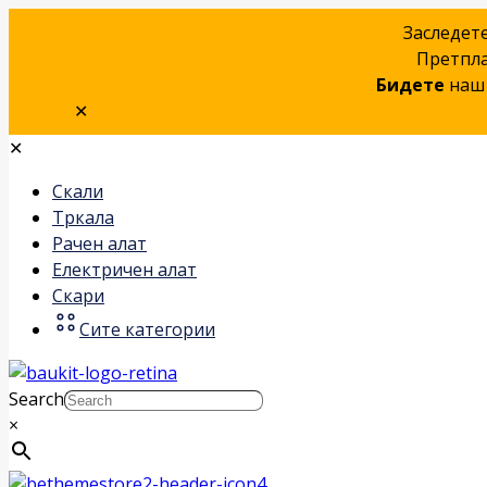
Заследет
Претпла
Бидете
наш 
✕
✕
Скали
Тркала
Рачен алат
Електричен алат
Скари
Сите категории
Search
×