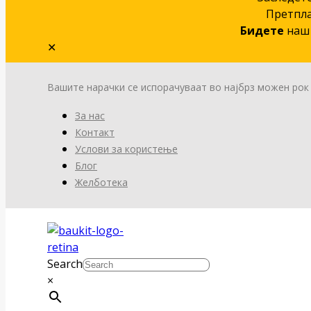
Претпла
Бидете
наш 
✕
Вашите нарачки се испорачуваат во најбрз можен рок
За нас
Контакт
Услови за користење
Блог
Желботека
Search
×