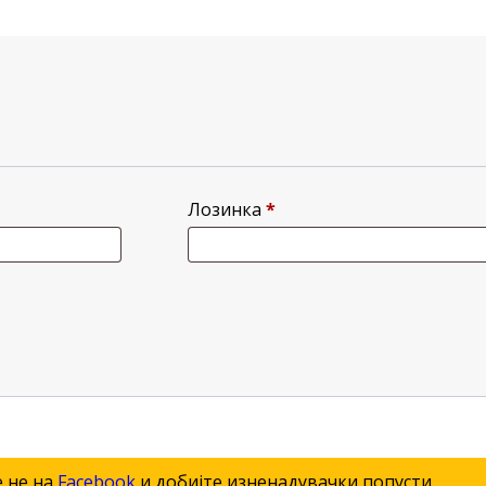
Лозинка
*
е не на
Facebook
и добијте изненадувачки попусти