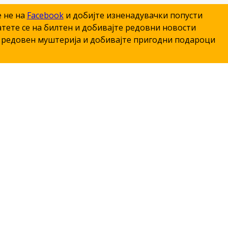
е не на
Facebook
и добијте изненадувачки попусти
тете се на билтен и добивајте редовни новости
редовен муштерија и добивајте пригодни подароци