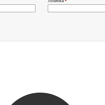
Лозинка
*