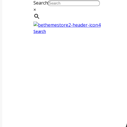
Search
×
Search