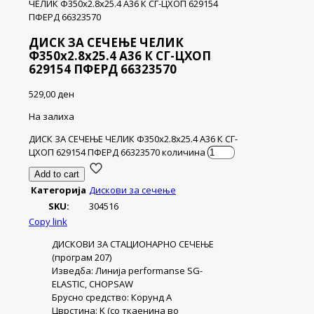
ЧЕЛИК Ф350х2.8х25.4 А36 К СГ-ЦХОП 629154
ПФЕРД 66323570
ДИСК ЗА СЕЧЕЊЕ ЧЕЛИК
Ф350х2.8х25.4 А36 К СГ-ЦХОП
629154 ПФЕРД 66323570
529,00
ден
На залиха
ДИСК ЗА СЕЧЕЊЕ ЧЕЛИК Ф350х2.8х25.4 А36 К СГ-
ЦХОП 629154 ПФЕРД 66323570 количина
Add to cart
Категорија
Дискови за сечење
SKU:
304516
Copy link
ДИСКОВИ ЗА СТАЦИОНАРНО СЕЧЕЊЕ
(програм 207)
Изведба: Линија performanse SG-
ELASTIC, CHOPSAW
Брусно средство: Корунд А
Цврстина: K (со ткаенина во