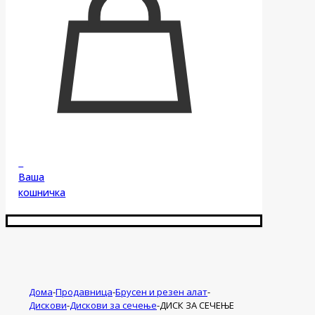
0
Ваша
кошничка
Дома
-
Продавница
-
Брусен и резен алат
-
Дискови
-
Дискови за сечење
-
ДИСК ЗА СЕЧЕЊЕ