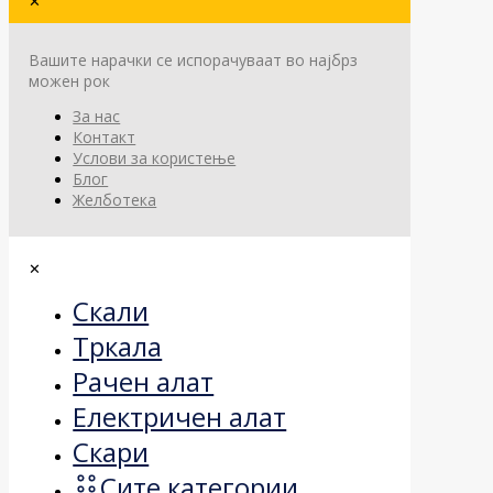
✕
Вашите нарачки се испорачуваат во најбрз
можен рок
За нас
Контакт
Услови за користење
Блог
Желботека
✕
Скали
Тркала
Рачен алат
Електричен алат
Скари
Сите категории