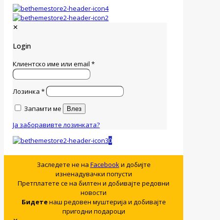
✕
Login
Клиентско име или email
*
Лозинка
*
Запамти ме
Влез
Ја заборавивте лозинката?
0
Заследете не на
Facebook
и добијте
изненадувачки попусти
Претплатете се на билтен и добивајте редовни
новости
Бидете
наш редовен муштерија и добивајте
пригодни подароци