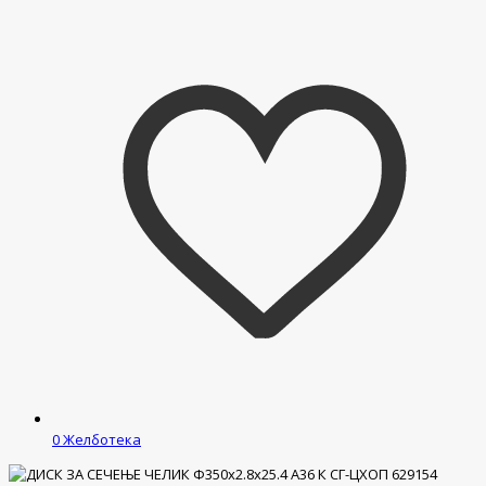
0
Желботека