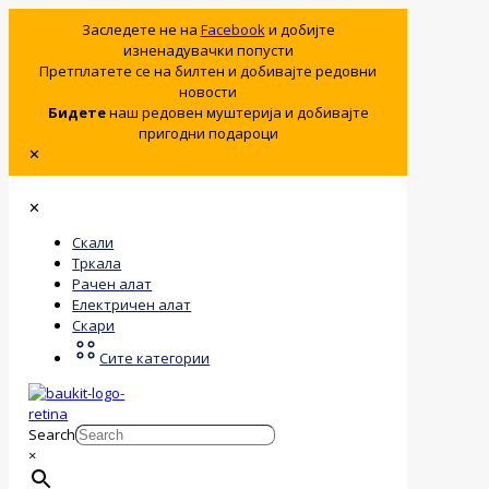
Заследете не на
Facebook
и добијте
изненадувачки попусти
Претплатете се на билтен и добивајте редовни
новости
Бидете
наш редовен муштерија и добивајте
пригодни подароци
✕
✕
Скали
Тркала
Рачен алат
Електричен алат
Скари
Сите категории
Search
×