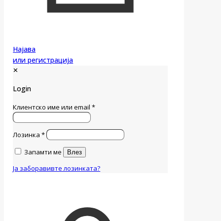
Најава
или регистрација
✕
Login
Клиентско име или email
*
Лозинка
*
Запамти ме
Влез
Ја заборавивте лозинката?