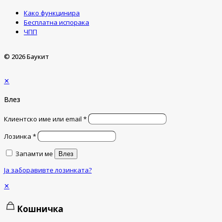
Како функцинира
Бесплатна испорака
ЧПП
© 2026 Баукит
✕
Влез
Клиентско име или email
*
Лозинка
*
Запамти ме
Влез
Ја заборавивте лозинката?
✕
Кошничка