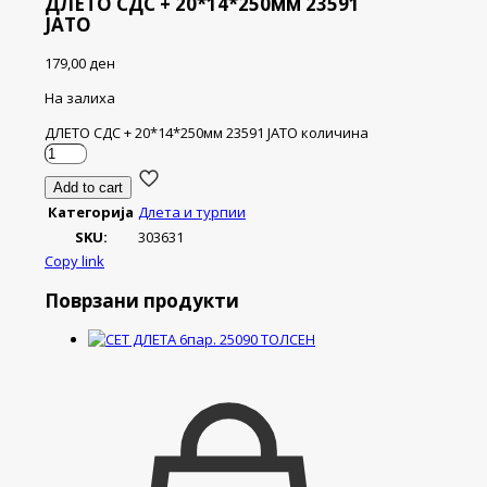
ДЛЕТО СДС + 20*14*250мм 23591
ЈАТО
179,00
ден
На залиха
ДЛЕТО СДС + 20*14*250мм 23591 ЈАТО количина
Add to cart
Категорија
Длета и турпии
SKU:
303631
Copy link
Поврзани продукти