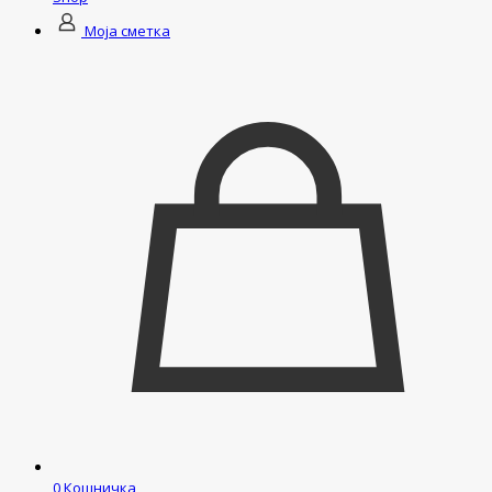
Моја сметка
0
Кошничка