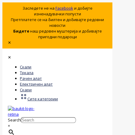
Заследете не на
Facebook
и добијте
изненадувачки попусти
Претплатете се на билтен и добивајте редовни
новости
Бидете
наш редовен муштерија и добивајте
пригодни подароци
✕
✕
Скали
Тркала
Рачен алат
Електричен алат
Скари
Сите категории
Search
×