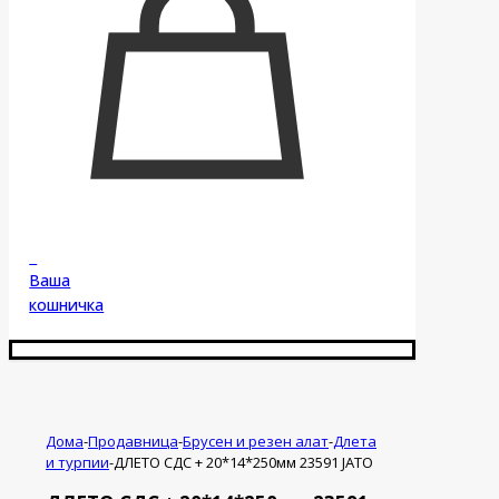
0
Ваша
кошничка
Дома
-
Продавница
-
Брусен и резен алат
-
Длета
и турпии
-
ДЛЕТО СДС + 20*14*250мм 23591 ЈАТО