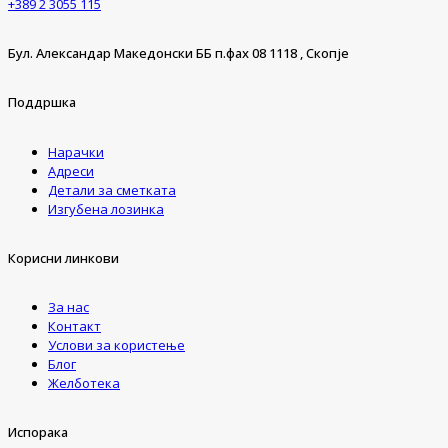
+389 2 3055 115
Бул. Александар Македонски ББ п.фах 08 1118 , Скопје
Поддршка
Нарачки
Адреси
Детали за сметката
Изгубена лозинка
Корисни линкови
За нас
Контакт
Услови за користење
Блог
Желботека
Испорака