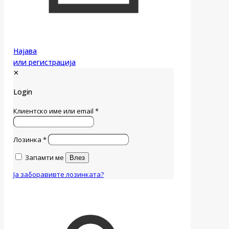
Најава
или регистрација
✕
Login
Клиентско име или email
*
Лозинка
*
Запамти ме
Влез
Ја заборавивте лозинката?