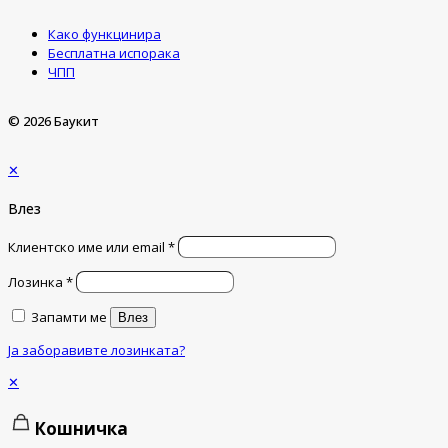
Како функцинира
Бесплатна испорака
ЧПП
© 2026 Баукит
✕
Влез
Клиентско име или email
*
Лозинка
*
Запамти ме
Влез
Ја заборавивте лозинката?
✕
Кошничка