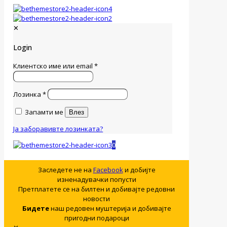
✕
Login
Клиентско име или email
*
Лозинка
*
Запамти ме
Влез
Ја заборавивте лозинката?
0
Заследете не на
Facebook
и добијте
изненадувачки попусти
Претплатете се на билтен и добивајте редовни
новости
Бидете
наш редовен муштерија и добивајте
пригодни подароци