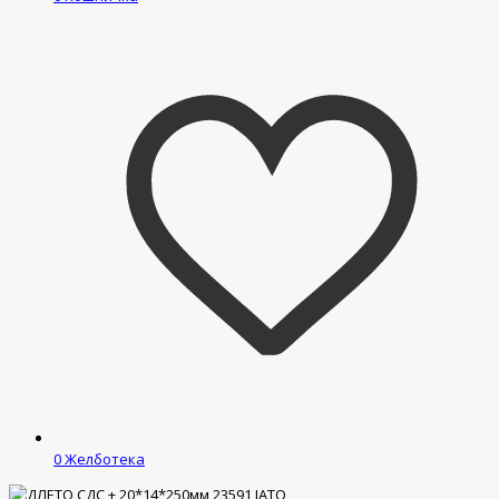
0
Желботека