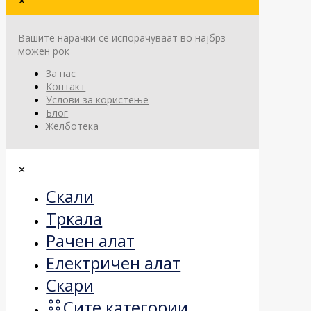
✕
Вашите нарачки се испорачуваат во најбрз
можен рок
За нас
Контакт
Услови за користење
Блог
Желботека
✕
Скали
Тркала
Рачен алат
Електричен алат
Скари
Сите категории