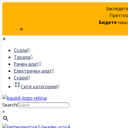
Заследет
Претпла
Бидете
наш 
✕
✕
Скали
Тркала
Рачен алат
Електричен алат
Скари
Сите категории
Search
×