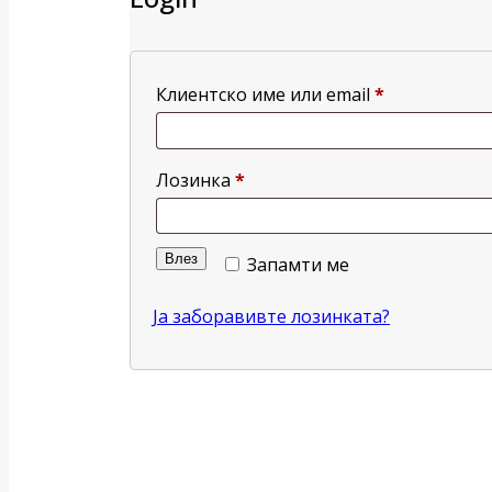
Клиентско име или email
*
Лозинка
*
Влез
Запамти ме
Ја заборавивте лозинката?