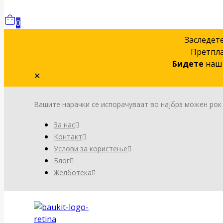
0
Заследет
Претпла
Бидете
наш 
✕
Вашите нарачки се испорачуваат во најбрз можен рок
За нас
Контакт
Услови за користење
Блог
Желботека