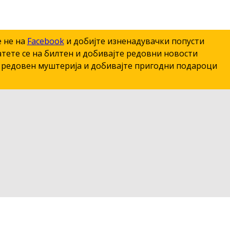
е не на
Facebook
и добијте изненадувачки попусти
тете се на билтен и добивајте редовни новости
редовен муштерија и добивајте пригодни подароци