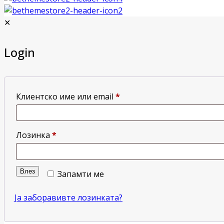
✕
Login
Клиентско име или email
*
Лозинка
*
Влез
Запамти ме
Ја заборавивте лозинката?