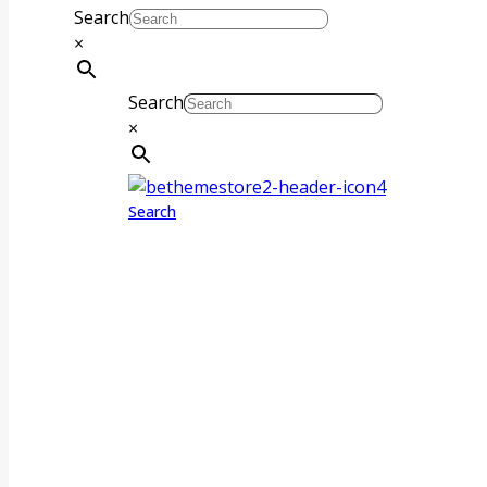
Search
×
Search
×
Search