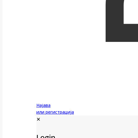
Најава
или регистрација
✕
Login