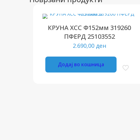
КРУНА ХСС Ф152мм 319260
ПФЕРД 25103552
2.690,00
ден
Додај во кошница