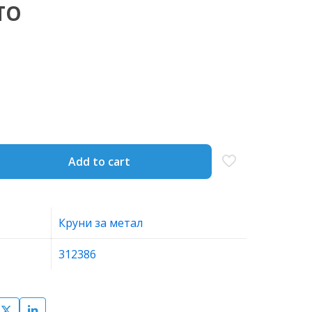
АТО
Add to cart
Круни за метал
312386