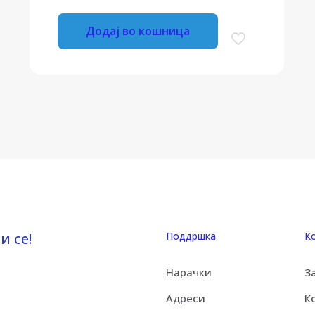
Додај во кошница
и се!
Поддршка
К
Нарачки
З
Адреси
К