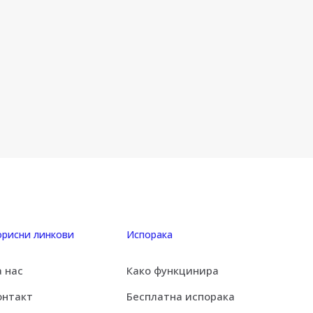
орисни линкови
Испорака
а нас
Како функцинира
онтакт
Бесплатна испорака