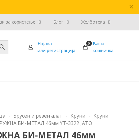
✕
и
ви за користење
Блог
Желботека
Најава
Ваша
0
или регистрација
кошничка
ца
-
Брусен и резен алат
-
Круни
-
Круни
РУЖНА БИ-МЕТАЛ 46мм YT-3322 ЈАТО
ЖНА БИ-МЕТАЛ 46мм