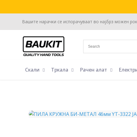
Вашите нарачки се испорачуваат во најбрз можен ро
Скали
Тркала
Рачен алат
Електр