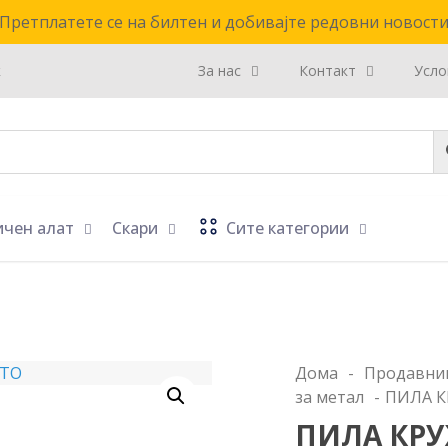
Претплатете се на билтен и добивајте редовни новост
к
За нас
Контакт
Усло
ичен алат
Скари
Сите категории
Дома
-
Продавни
за метал
-
ПИЛА К
ПИЛА КРУ