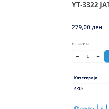
YT-3322 Ј
279,00
ден
На залиха
ПИЛА
КРУЖНА
БИ-
МЕТАЛ
46мм
Категорија
YT-
3322
SKU:
ЈАТО
количина
Copy link