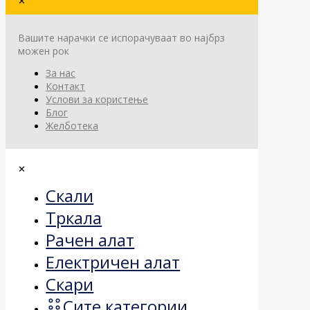
✕
Вашите нарачки се испорачуваат во најбрз
можен рок
За нас
Контакт
Услови за користење
Блог
Желботека
✕
Скали
Тркала
Рачен алат
Електричен алат
Скари
Сите категории