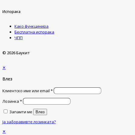
Испорака
Како функцинира
Бесплатна испорака
ЧПП
© 2026 Баукит
✕
Влез
Клиентско име или email
*
Лозинка
*
Запамти ме
Влез
Ја заборавивте лозинката?
✕