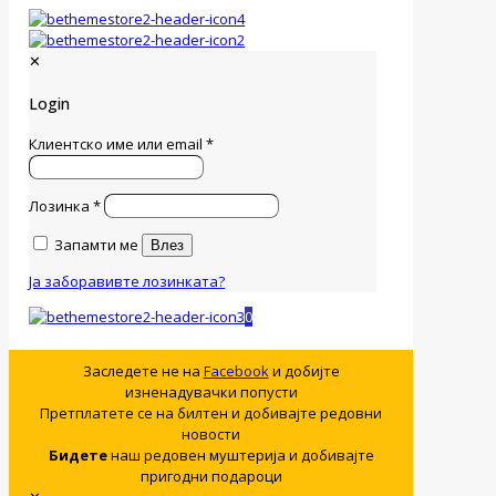
✕
Login
Клиентско име или email
*
Лозинка
*
Запамти ме
Влез
Ја заборавивте лозинката?
0
Заследете не на
Facebook
и добијте
изненадувачки попусти
Претплатете се на билтен и добивајте редовни
новости
Бидете
наш редовен муштерија и добивајте
пригодни подароци