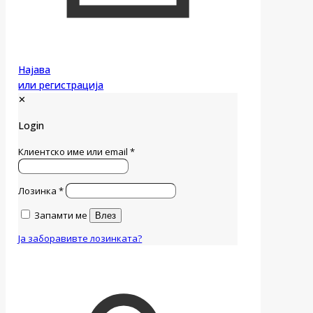
Најава
или регистрација
✕
Login
Клиентско име или email
*
Лозинка
*
Запамти ме
Влез
Ја заборавивте лозинката?