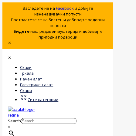
Заследете не на
Facebook
и добијте
изненадувачки попусти
Претплатете се на билтен и добивајте редовни
новости
Бидете
наш редовен муштерија и добивајте
пригодни подароци
✕
✕
Скали
Тркала
Рачен алат
Електричен алат
Скари
Сите категории
Search
×