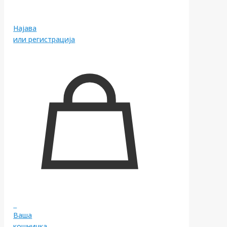
Најава
или регистрација
0
Ваша
кошничка