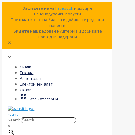
Заследете не на
Facebook
и добијте
изненадувачки попусти
Претплатете се на билтен и добивајте редовни
новости
Бидете
наш редовен муштерија и добивајте
пригодни подароци
✕
✕
Скали
Тркала
Рачен алат
Електричен алат
Скари
Сите категории
Search
×