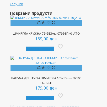
Copy link
количина
Поврзани продукти
ШМИРГЛА КРУЖНА 75*533мм 07664 П40 ЈАТО
189,00
ден
Додај во кошница
ПАПУЧА ДРШАЧ ЗА ШМИРГЛА 165x85mm 32100
ТОЛСЕН
179,00
ден
Додај во кошница