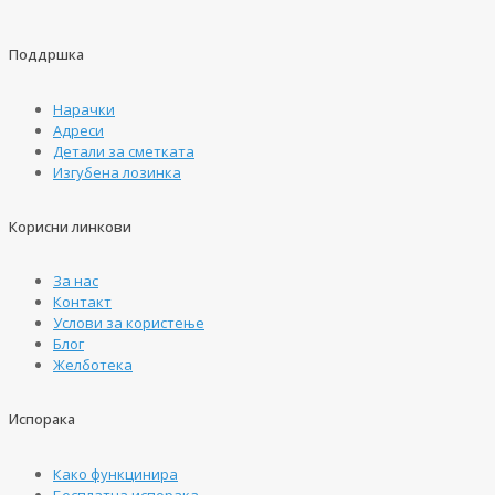
Поддршка
Нарачки
Адреси
Детали за сметката
Изгубена лозинка
Корисни линкови
За нас
Контакт
Услови за користење
Блог
Желботека
Испорака
Како функцинира
Бесплатна испорака