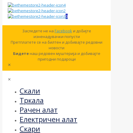
0
Заследете не на
Facebook
и добијте
изненадувачки попусти
Претплатете се на билтен и добивајте редовни
новости
Бидете
наш редовен муштерија и добивајте
пригодни подароци
✕
✕
Скали
Тркала
Рачен алат
Електричен алат
Скари