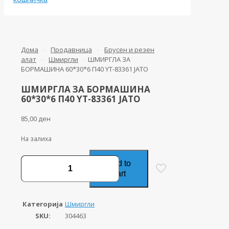
Дома
-
Продавница
-
Брусен и резен
алат
-
Шмиргли
-
ШМИРГЛА ЗА
БОРМАШИНА 60*30*6 П40 YT-83361 ЈАТО
ШМИРГЛА ЗА БОРМАШИНА
60*30*6 П40 YT-83361 ЈАТО
85,00
ден
На залиха
ШМИРГЛА
Add to
ЗА
cart
БОРМАШИНА
60*30*6
П40
Категорија
Шмиргли
YT-
SKU:
304463
83361
ЈАТО