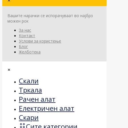
✕
Вашите нарачки се испорачуваат во најбрз
можен рок
За нас
Контакт
Услови за користење
Блог
Желботека
✕
Скали
Тркала
Рачен алат
Електричен алат
Скари
Сите категории