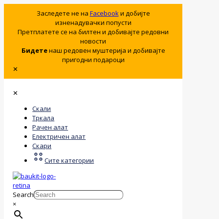
Заследете не на
Facebook
и добијте
изненадувачки попусти
Претплатете се на билтен и добивајте редовни
новости
Бидете
наш редовен муштерија и добивајте
пригодни подароци
✕
✕
Скали
Тркала
Рачен алат
Електричен алат
Скари
Сите категории
Search
×