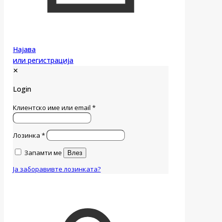
Најава
или регистрација
✕
Login
Клиентско име или email
*
Лозинка
*
Запамти ме
Влез
Ја заборавивте лозинката?