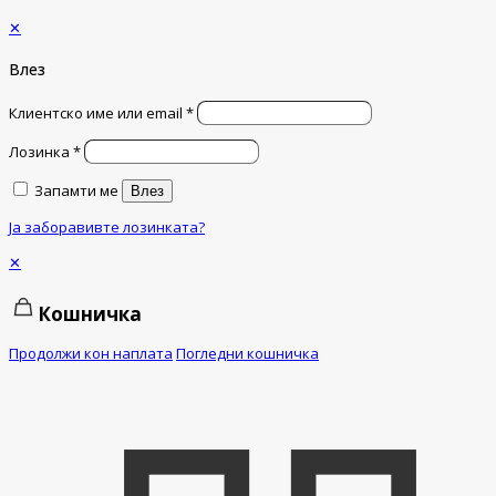
✕
Влез
Клиентско име или email
*
Лозинка
*
Запамти ме
Влез
Ја заборавивте лозинката?
✕
Кошничка
Продолжи кон наплата
Погледни кошничка