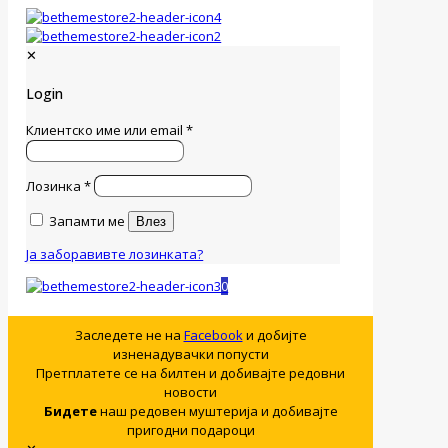
✕
Login
Клиентско име или email
*
Лозинка
*
Запамти ме
Влез
Ја заборавивте лозинката?
0
Заследете не на
Facebook
и добијте
изненадувачки попусти
Претплатете се на билтен и добивајте редовни
новости
Бидете
наш редовен муштерија и добивајте
пригодни подароци