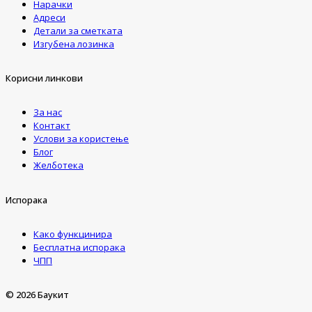
Нарачки
Адреси
Детали за сметката
Изгубена лозинка
Корисни линкови
За нас
Контакт
Услови за користење
Блог
Желботека
Испорака
Како функцинира
Бесплатна испорака
ЧПП
© 2026 Баукит