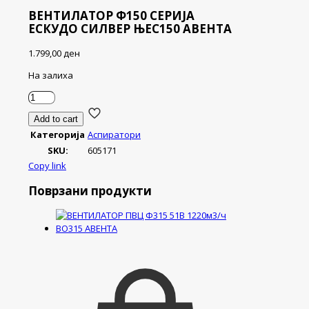
ВЕНТИЛАТОР Ф150 СЕРИЈА
ЕСКУДО СИЛВЕР ЊЕС150 АВЕНТА
1.799,00
ден
На залиха
ВЕНТИЛАТОР
Ф150
Add to cart
СЕРИЈА
Категорија
Аспиратори
ЕСКУДО
СИЛВЕР
SKU:
605171
ЊЕС150
Copy link
АВЕНТА
количина
Поврзани продукти