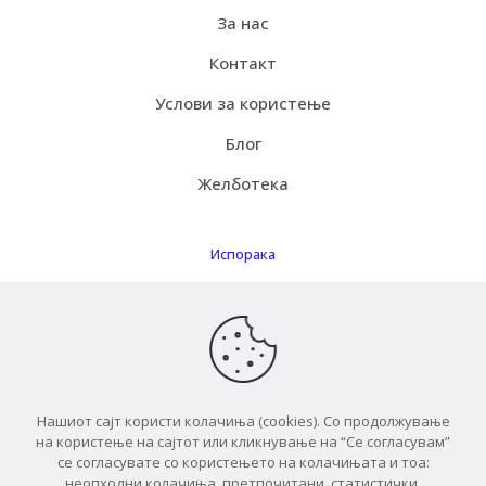
За нас
Контакт
Услови за користење
Блог
Желботека
Испорака
Како функцинира
Бесплатна испорака
ЧПП
Нашиот сајт користи колачиња (cookies). Со продолжување
на користење на сајтот или кликнување на “Се согласувам”
се согласувате со користењето на колачињата и тоа:
неопходни колачиња, претпочитани, статистички,