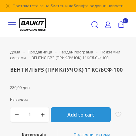
✕
Претплатете се на билтен и добивајте редовни новости
0
Дома
-
Продавница
-
Гарден програма
-
Подземни
системи
-
ВЕНТИЛ БРЗ (ПРИКЛУЧОК) 1“ КСЉСФ-100
ВЕНТИЛ БРЗ (ПРИКЛУЧОК) 1“ КСЉСФ-100
280,00
ден
На залиха
ВЕНТИЛ
Add to cart
БРЗ
(ПРИКЛУЧОК)
1“
КСЉСФ-100
Категорија
Подземни системи