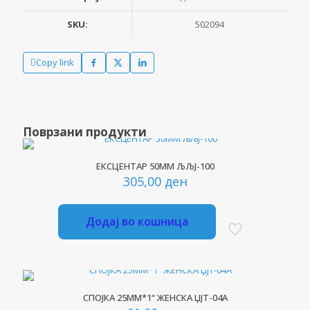
количина
SKU:
502094
Copy link
Поврзани продукти
ЕКСЦЕНТАР 50ММ ЉЉЈ-100
305,00
ден
Додај во кошница
СПОЈКА 25ММ*1“ ЖЕНСКА ЏЈТ-04А