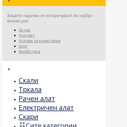
✕
Вашите нарачки се испорачуваат во најбрз
можен рок
За нас
Контакт
Услови за користење
Блог
Желботека
✕
Скали
Тркала
Рачен алат
Електричен алат
Скари
Сите категории