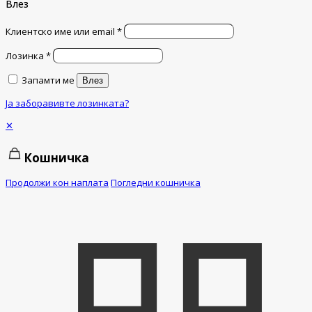
Влез
Клиентско име или email
*
Лозинка
*
Запамти ме
Влез
Ја заборавивте лозинката?
✕
Кошничка
Продолжи кон наплата
Погледни кошничка