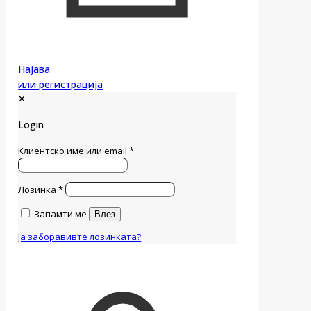
Најава
или регистрација
✕
Login
Клиентско име или email
*
Лозинка
*
Запамти ме
Влез
Ја заборавивте лозинката?