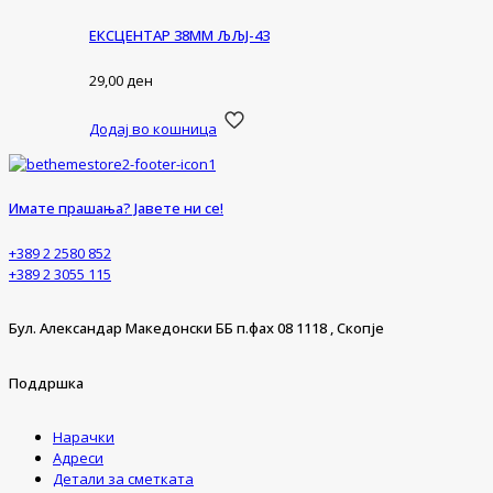
ЕКСЦЕНТАР 38ММ ЉЉЈ-43
29,00
ден
Додај во кошница
Имате прашања? Јавете ни се!
+389 2 2580 852
+389 2 3055 115
Бул. Александар Македонски ББ п.фах 08 1118 , Скопје
Поддршка
Нарачки
Адреси
Детали за сметката