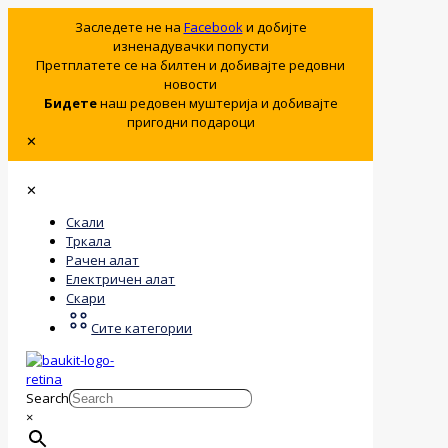
Заследете не на
Facebook
и добијте
изненадувачки попусти
Претплатете се на билтен и добивајте редовни
новости
Бидете
наш редовен муштерија и добивајте
пригодни подароци
✕
✕
Скали
Тркала
Рачен алат
Електричен алат
Скари
Сите категории
Search
×