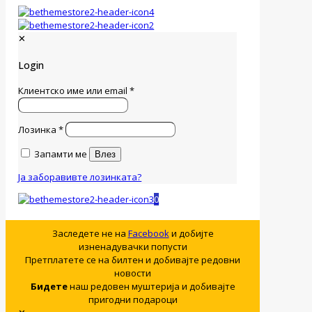
✕
Login
Клиентско име или email
*
Лозинка
*
Запамти ме
Влез
Ја заборавивте лозинката?
0
Заследете не на
Facebook
и добијте
изненадувачки попусти
Претплатете се на билтен и добивајте редовни
новости
Бидете
наш редовен муштерија и добивајте
пригодни подароци