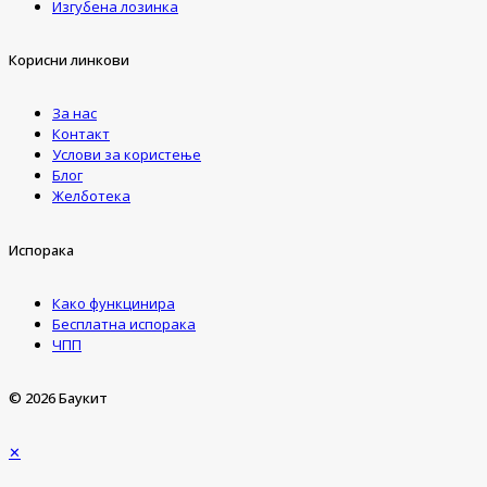
Изгубена лозинка
Корисни линкови
За нас
Контакт
Услови за користење
Блог
Желботека
Испорака
Како функцинира
Бесплатна испорака
ЧПП
© 2026 Баукит
✕