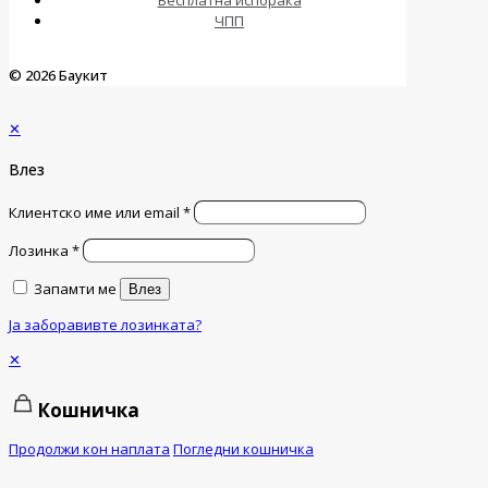
Бесплатна испорака
ЧПП
© 2026 Баукит
✕
Влез
Клиентско име или email
*
Лозинка
*
Запамти ме
Влез
Ја заборавивте лозинката?
✕
Кошничка
Продолжи кон наплата
Погледни кошничка