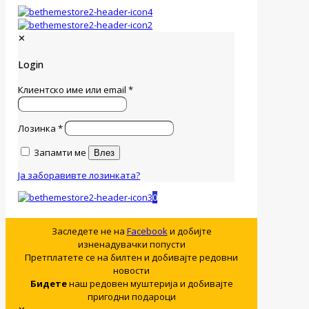
✕
Login
Клиентско име или email
*
Лозинка
*
Запамти ме
Влез
Ја заборавивте лозинката?
0
Заследете не на
Facebook
и добијте
изненадувачки попусти
Претплатете се на билтен и добивајте редовни
новости
Бидете
наш редовен муштерија и добивајте
пригодни подароци