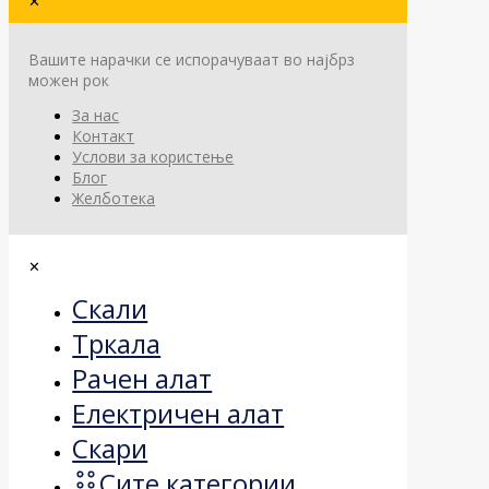
✕
Вашите нарачки се испорачуваат во најбрз
можен рок
За нас
Контакт
Услови за користење
Блог
Желботека
✕
Скали
Тркала
Рачен алат
Електричен алат
Скари
Сите категории