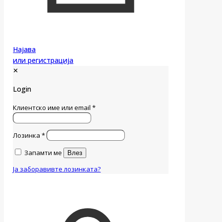
Најава
или регистрација
✕
Login
Клиентско име или email
*
Лозинка
*
Запамти ме
Влез
Ја заборавивте лозинката?