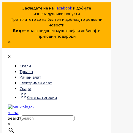
Заследете не на
Facebook
и добијте
изненадувачки попусти
Претплатете се на билтен и добивајте редовни
новости
Бидете
наш редовен муштерија и добивајте
пригодни подароци
✕
✕
Скали
Тркала
Рачен алат
Електричен алат
Скари
Сите категории
Search
×