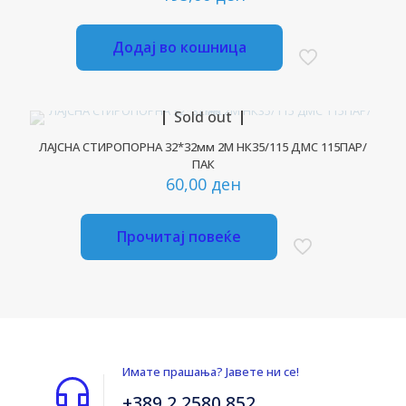
Додај во кошница
Sold out
ЛАЈСНА СТИРОПОРНА 32*32мм 2М НК35/115 ДМС 115ПАР/
ПАК
60,00
ден
Прочитај повеќе
Имате прашања? Јавете ни се!
+389 2 2580 852