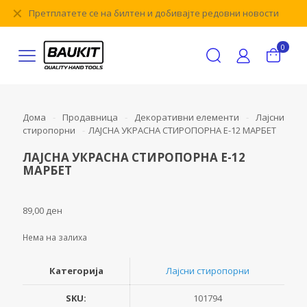
✕
Претплатете се на билтен и добивајте редовни новости
0
Дома
-
Продавница
-
Декоративни елементи
-
Лајсни
стиропорни
-
ЛАЈСНА УКРАСНА СТИРОПОРНА Е-12 МАРБЕТ
ЛАЈСНА УКРАСНА СТИРОПОРНА Е-12
МАРБЕТ
89,00
ден
Нема на залиха
Категорија
Лајсни стиропорни
SKU:
101794