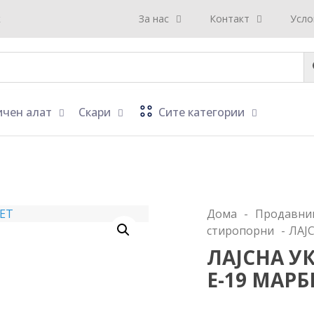
к
За нас
Контакт
Усло
ичен алат
Скари
Сите категории
Дома
-
Продавни
стиропорни
-
ЛАЈ
ЛАЈСНА У
Е-19 МАРБ