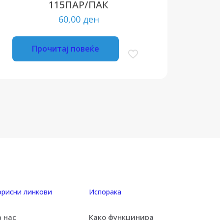
115ПАР/ПАК
60,00
ден
Прочитај повеќе
орисни линкови
Испорака
а нас
Како функцинира