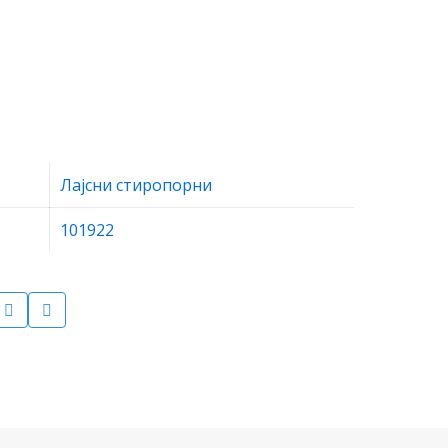
Лајсни стиропорни
101922