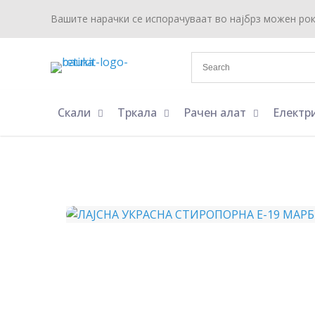
Вашите нарачки се испорачуваат во најбрз можен ро
Скали
Тркала
Рачен алат
Електр