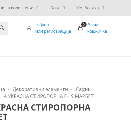
ви за користење
Блог
Желботека
Најава
Ваша
0
или регистрација
кошничка
ца
-
Декоративни елементи
-
Лајсни
СНА УКРАСНА СТИРОПОРНА Е-19 МАРБЕТ
КРАСНА СТИРОПОРНА
ЕТ