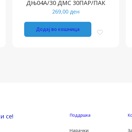
ДЊ04А/30 ДМС 30ПАР/ПАК
269,00
ден
Додај во кошница
и се!
Поддршка
К
Нарачки
З