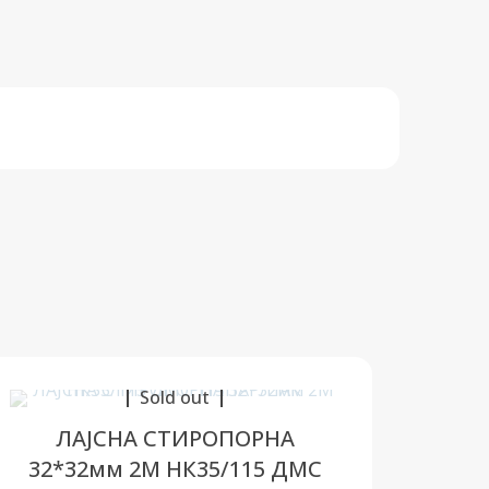
Sold out
ЛАЈСНА СТИРОПОРНА
32*32мм 2М НК35/115 ДМС