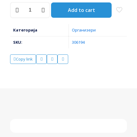
КУТИЈА
Add to cart
ПЛ.
ОТВОРЕНА
ЗА
ШТРАФОВИ
Категорија
Организери
МАЛА
116
SKU:
306194
x
161
x
Copy link
75
ПАТРОЛ
88946
количина