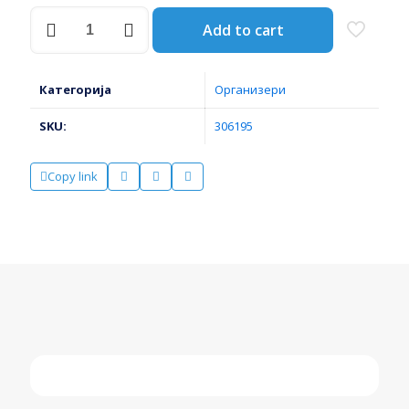
КУТИЈА
Add to cart
ПЛ.
ОТВОРЕНА
ЗА
ШТРАФОВИ
Категорија
Организери
СРЕДНА
170
SKU:
306195
x
240
x
Copy link
126
ПАТРОЛ
88960
количина