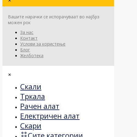
✕
Вашите нарачки се испорачуваат во најбрз
можен рок
За нас
Контакт
Услови за користење
Блог
Желботека
✕
Скали
Тркала
Рачен алат
Електричен алат
Скари
Сите категории