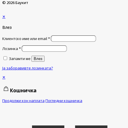
© 2026 Баукит
✕
Влез
Клиентско име или email
*
Лозинка
*
Запамти ме
Влез
Ја заборавивте лозинката?
✕
Кошничка
Продолжи кон наплата
Погледни кошничка