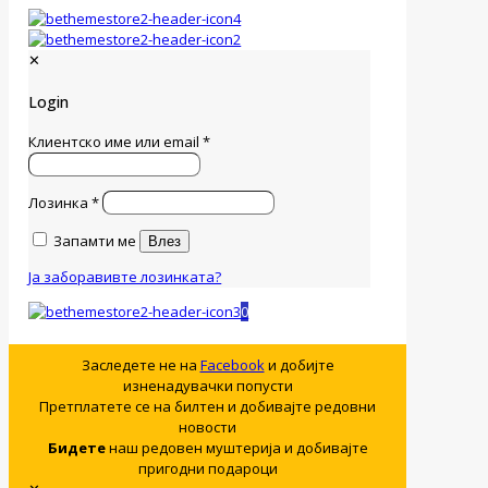
✕
Login
Клиентско име или email
*
Лозинка
*
Запамти ме
Влез
Ја заборавивте лозинката?
0
Заследете не на
Facebook
и добијте
изненадувачки попусти
Претплатете се на билтен и добивајте редовни
новости
Бидете
наш редовен муштерија и добивајте
пригодни подароци