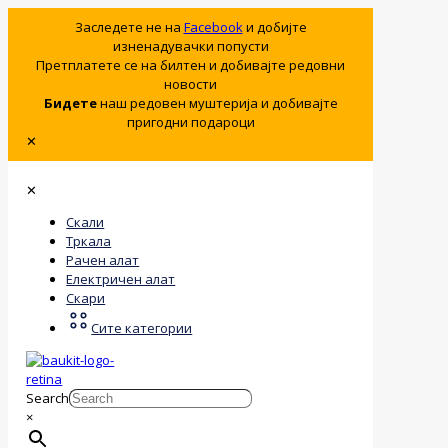
Заследете не на
Facebook
и добијте
изненадувачки попусти
Претплатете се на билтен и добивајте редовни
новости
Бидете
наш редовен муштерија и добивајте
пригодни подароци
✕
✕
Скали
Тркала
Рачен алат
Електричен алат
Скари
Сите категории
Search
×