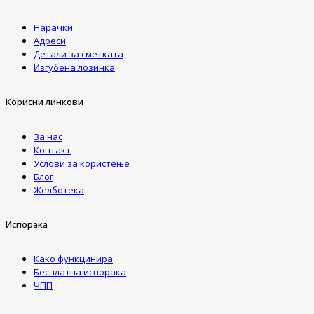
Нарачки
Адреси
Детали за сметката
Изгубена лозинка
Корисни линкови
За нас
Контакт
Услови за користење
Блог
Желботека
Испорака
Како функцинира
Бесплатна испорака
ЧПП