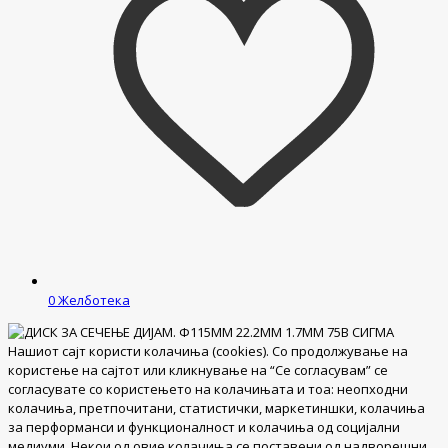
0
Желботека
Нашиот сајт користи колачиња (cookies). Со продолжување на
користење на сајтот или кликнување на “Се согласувам” се
согласувате со користењето на колачињата и тоа: неопходни
колачиња, претпочитани, статистички, маркетиншки, колачиња
за перформанси и функционалност и колачиња од социјални
медиуми. Некои од овие колачиња се поставени од надворешни