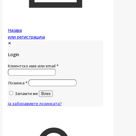
Најава
или регистрација
✕
Login
Клиентско име или email
*
Лозинка
*
Запамти ме
Влез
Ја заборавивте лозинката?