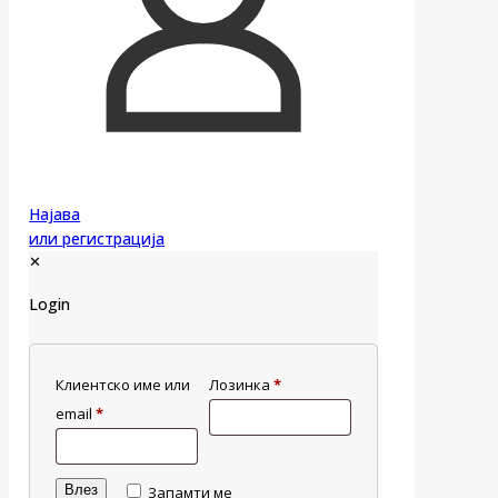
Најава
или регистрација
✕
Login
Клиентско име или
Лозинка
*
email
*
Влез
Запамти ме