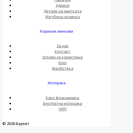
Адреси
Детали за сметката
Изгубена лозинка
Корисни линкови
За нас
Контакт
Услови за користење
Блог
Желботека
Испорака
Како функцинира
Бесплатна испорака
ЧПП
© 2026 Баукит