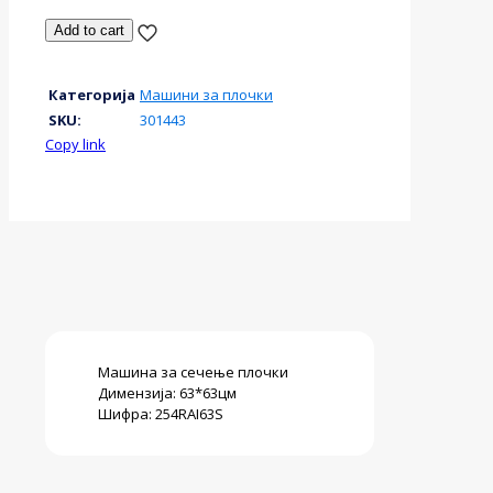
МАШИНА
Add to cart
РАЧНА
ЗА
СЕЧЕЊЕ
Категорија
Машини за плочки
ПЛОЧКИ
SKU:
301443
НА
Copy link
ТУРКАЊЕ
63*63ЦМ
РАИ
254РАИ63
С
количина
Машина за сечење плочки
Димензија: 63*63цм
Шифра: 254RAI63S