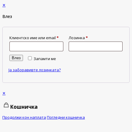
✕
Влез
Клиентско име или email
*
Лозинка
*
Влез
Запамти ме
Ја заборавивте лозинката?
✕
Кошничка
Продолжи кон наплата
Погледни кошничка