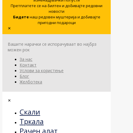
Претплатете се на билтен и добивајте редовни
новости
Бидете
наш редовен муштерија и добивајте
пригодни подароци
✕
Вашите нарачки се испорачуваат во најбрз
можен рок
За нас
Контакт
Услови за користење
Блог
Желботека
✕
Скали
Тркала
Рачен алат