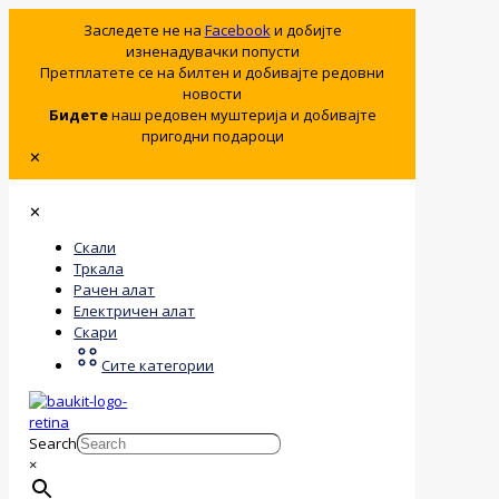
Заследете не на
Facebook
и добијте
изненадувачки попусти
Претплатете се на билтен и добивајте редовни
новости
Бидете
наш редовен муштерија и добивајте
пригодни подароци
✕
✕
Скали
Тркала
Рачен алат
Електричен алат
Скари
Сите категории
Search
×