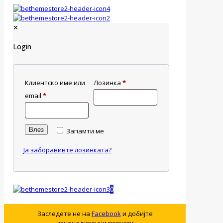
✕
Login
Клиентско име или
Лозинка
*
email
*
Влез
Запамти ме
Ја заборавивте лозинката?
0
Заследете не на
Facebook
и добијте
изненадувачки попусти