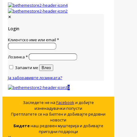
✕
Login
Клиентско име или email
*
Лозинка
*
Запамти ме
Влез
Ја заборавивте лозинката?
0
Заследете не на
Facebook
и добијте
изненадувачки попусти
Претплатете се на билтен и добивајте редовни
новости
Бидете
наш редовен муштерија и добивајте
пригодни подароци