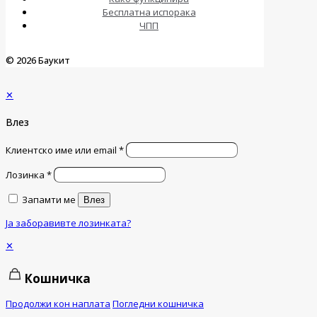
Бесплатна испорака
ЧПП
© 2026 Баукит
✕
Влез
Клиентско име или email
*
Лозинка
*
Запамти ме
Влез
Ја заборавивте лозинката?
✕
Кошничка
Продолжи кон наплата
Погледни кошничка