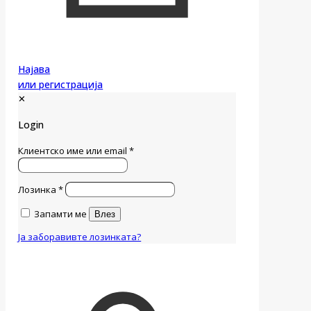
Најава
или регистрација
✕
Login
Клиентско име или email
*
Лозинка
*
Запамти ме
Влез
Ја заборавивте лозинката?