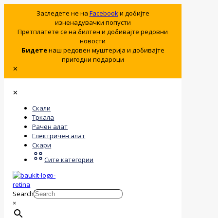
Заследете не на
Facebook
и добијте
изненадувачки попусти
Претплатете се на билтен и добивајте редовни
новости
Бидете
наш редовен муштерија и добивајте
пригодни подароци
✕
✕
Скали
Тркала
Рачен алат
Електричен алат
Скари
Сите категории
Search
×