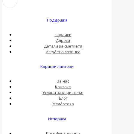
Поддршка
Нарачки
Адреси
Детали за сметката
Изгубена лозинка
Корисни линкови
За нас
Контакт
Услови за користење
Блог
Желботека
Испорака
Како функцинира