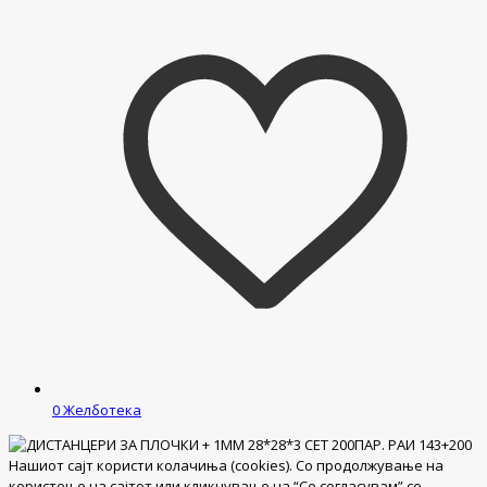
0
Желботека
Нашиот сајт користи колачиња (cookies). Со продолжување на
користење на сајтот или кликнување на “Се согласувам” се