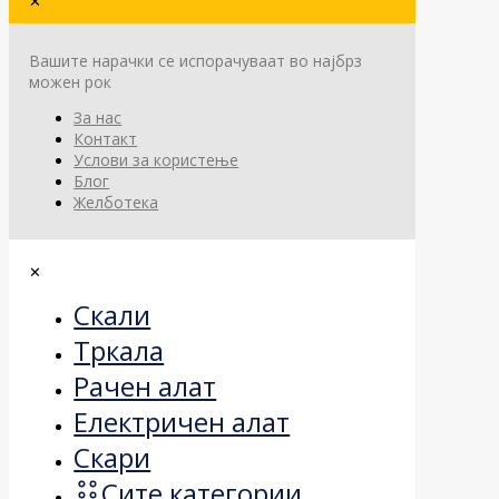
✕
Вашите нарачки се испорачуваат во најбрз
можен рок
За нас
Контакт
Услови за користење
Блог
Желботека
✕
Скали
Тркала
Рачен алат
Електричен алат
Скари
Сите категории