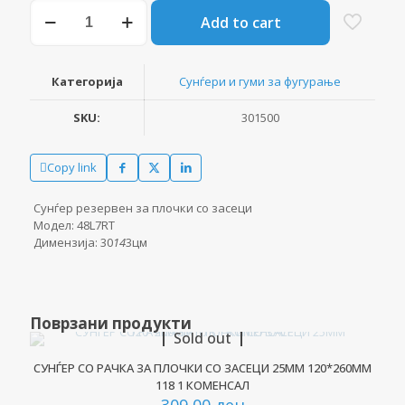
СУНЃЕР
Add to cart
РЕЗЕРВЕН
ЗА
ПЛОЧКИ
СО
Категорија
Сунѓери и гуми за фугурање
ЗАСЕЦИ
30Х14Х3
SKU:
301500
ЗА
АРТИКАЛ
48Л7
Copy link
СИГМА
48Л7РТ
Сунѓер резервен за плочки со засеци
количина
Модел: 48L7RT
Димензија: 30
14
3цм
Поврзани продукти
Sold out
СУНЃЕР СО РАЧКА ЗА ПЛОЧКИ СО ЗАСЕЦИ 25ММ 120*260ММ
118 1 КОМЕНСАЛ
309,00
ден