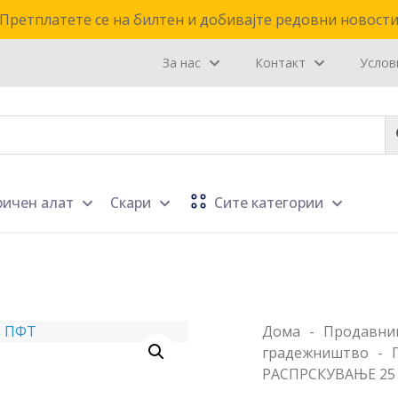
Претплатете се на билтен и добивајте редовни новост
к
За нас
Контакт
Услов
ричен алат
Скари
Сите категории
Дома
-
Продавни
градежништво
-
РАСПРСКУВАЊЕ 25 