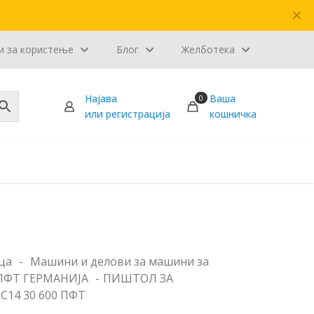
✕
и
и за користење
Блог
Желботека
Најава
Ваша
0
или регистрација
кошничка
ца
-
Машини и делови за машини за
ПФТ ГЕРМАНИЈА
-
ПИШТОЛ ЗА
С14 30 600 ПФТ