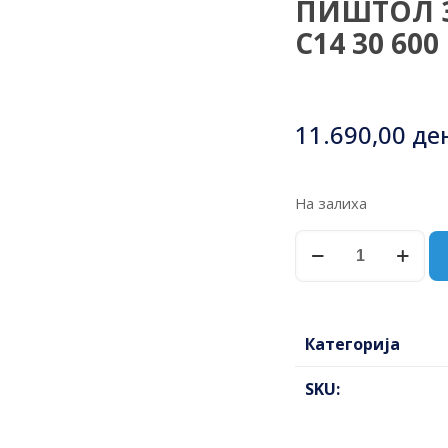
ПИШТОЛ З
С14 30 600
11.690,00
де
На залиха
ПИШТОЛ
ЗА
РАСПРСКУВАЊЕ
25
С14
Категорија
30
600
SKU:
ПФТ
количина