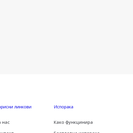
орисни линкови
Испорака
а нас
Како функцинира