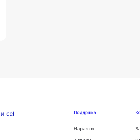
и се!
Поддршка
К
Нарачки
З