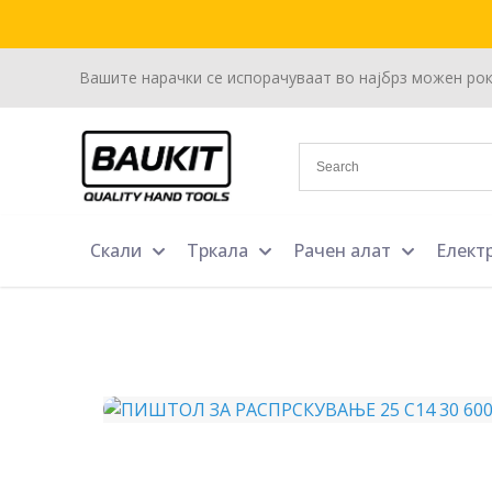
Вашите нарачки се испорачуваат во најбрз можен ро
Скали
Тркала
Рачен алат
Елект