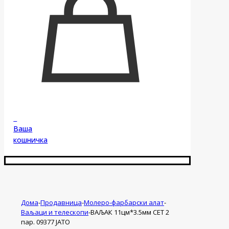
0
Ваша
кошничка
Дома
-
Продавница
-
Молеро-фарбарски алат
-
Ваљаци и телескопи
-
ВАЉАК 11цм*3.5мм СЕТ 2
пар. 09377 ЈАТО