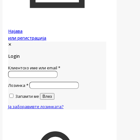
Најава
или регистрација
✕
Login
Клиентско име или email
*
Лозинка
*
Запамти ме
Влез
Ја заборавивте лозинката?