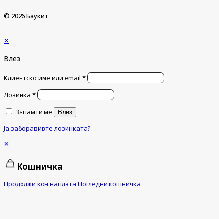
© 2026 Баукит
✕
Влез
Клиентско име или email
*
Лозинка
*
Запамти ме
Влез
Ја заборавивте лозинката?
✕
Кошничка
Продолжи кон наплата
Погледни кошничка