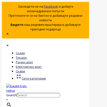
Заследете не на
Facebook
и добијте
изненадувачки попусти
Претплатете се на билтен и добивајте редовни
новости
Бидете
наш редовен муштерија и добивајте
пригодни подароци
✕
✕
Скали
Тркала
Рачен алат
Електричен алат
Скари
Сите категории
Search
×