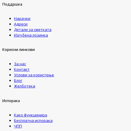
Поддршка
Нарачки
Адреси
Детали за сметката
Изгубена лозинка
Корисни линкови
За нас
Контакт
Услови за користење
Блог
Желботека
Испорака
Како функцинира
Бесплатна испорака
ЧПП