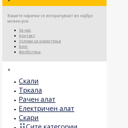
✕
Вашите нарачки се испорачуваат во најбрз
можен рок
За нас
Контакт
Услови за користење
Блог
Желботека
✕
Скали
Тркала
Рачен алат
Електричен алат
Скари
Сите категории