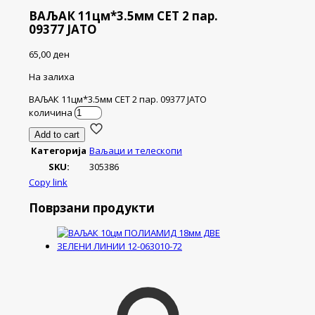
ВАЉАК 11цм*3.5мм СЕТ 2 пар.
09377 ЈАТО
65,00
ден
На залиха
ВАЉАК 11цм*3.5мм СЕТ 2 пар. 09377 ЈАТО
количина
Add to cart
Категорија
Ваљаци и телескопи
SKU:
305386
Copy link
Поврзани продукти