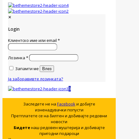
✕
Login
Клиентско име или email
*
Лозинка
*
Запамти ме
Влез
Ја заборавивте лозинката?
0
Заследете не на
Facebook
и добијте
изненадувачки попусти
Претплатете се на билтен и добивајте редовни
новости
Бидете
наш редовен муштерија и добивајте
пригодни подароци