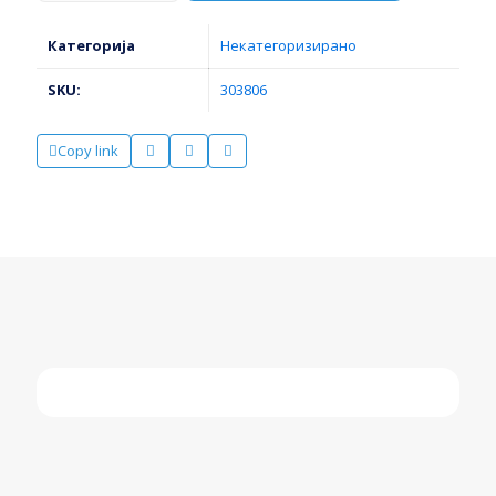
количина
Категорија
Некатегоризирано
SKU:
303806
Copy link