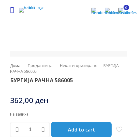
0
Дома
-
Продавница
-
Некатегоризирано
-
БУРГИЈА
РАЧНА 586005
БУРГИЈА РАЧНА 586005
362,00
ден
На залиха
БУРГИЈА
Add to cart
РАЧНА
586005