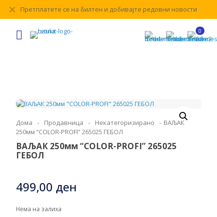
✕
Претплатете се на билтен и добивајте редовни новости
0
Дома
-
Продавница
-
Некатегоризирано
-
ВАЉАК
250мм “COLOR-PROFI” 265025 ГЕБОЛ
ВАЉАК 250мм “COLOR-PROFI” 265025
ГЕБОЛ
499,00
ден
Нема на залиха