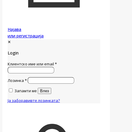
Најава
или регистрација
✕
Login
Клиентско име или email
*
Лозинка
*
Запамти ме
Влез
Ја заборавивте лозинката?