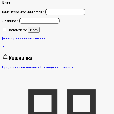
Влез
Клиентско име или email
*
Лозинка
*
Запамти ме
Влез
Ја заборавивте лозинката?
✕
Кошничка
Продолжи кон наплата
Погледни кошничка