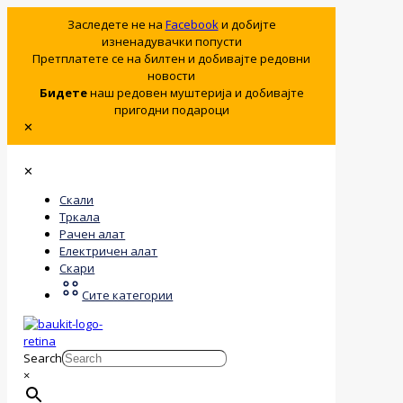
Заследете не на
Facebook
и добијте
изненадувачки попусти
Претплатете се на билтен и добивајте редовни
новости
Бидете
наш редовен муштерија и добивајте
пригодни подароци
✕
✕
Скали
Тркала
Рачен алат
Електричен алат
Скари
Сите категории
Search
×