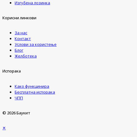
Изгубена лозинка
Корисни линкови
За нас
Контакт
Услови за користење
Блог
Желботека
Испорака
Како функцинира
Бесплатна испорака
ЧПП
© 2026 Баукит
✕