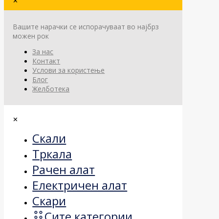
✕
Вашите нарачки се испорачуваат во најбрз
можен рок
За нас
Контакт
Услови за користење
Блог
Желботека
✕
Скали
Тркала
Рачен алат
Електричен алат
Скари
Сите категории