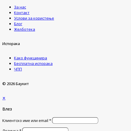
За нас
Контакт
Услови за користење
Блог
Желботека
Испорака
Како функцинира
Бесплатна испорака
ЧПП
© 2026 Баукит
✕
Влез
Клиентско име или email
*
Лозинка
*