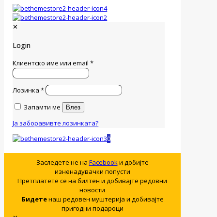
✕
Login
Клиентско име или email
*
Лозинка
*
Запамти ме
Влез
Ја заборавивте лозинката?
0
Заследете не на
Facebook
и добијте
изненадувачки попусти
Претплатете се на билтен и добивајте редовни
новости
Бидете
наш редовен муштерија и добивајте
пригодни подароци