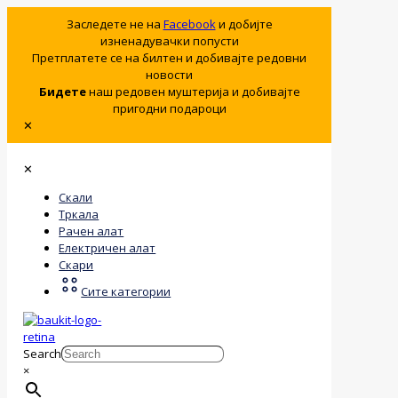
Заследете не на
Facebook
и добијте
изненадувачки попусти
Претплатете се на билтен и добивајте редовни
новости
Бидете
наш редовен муштерија и добивајте
пригодни подароци
✕
✕
Скали
Тркала
Рачен алат
Електричен алат
Скари
Сите категории
Search
×