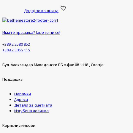
Додај во кошница
Имате прашања? Јавете ни се!
+389 2 2580 852
+389 2 3055 115
Бул. Александар Македонски ББ п.фах 08 1118 , Скопје
Поддршка
Нарачки
Адреси
Детали за сметката
Изгубена лозинка
Корисни линкови