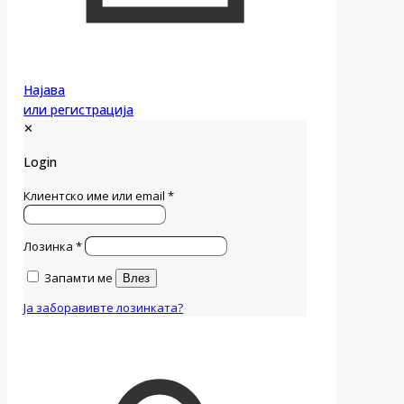
Најава
или регистрација
✕
Login
Клиентско име или email
*
Лозинка
*
Запамти ме
Влез
Ја заборавивте лозинката?