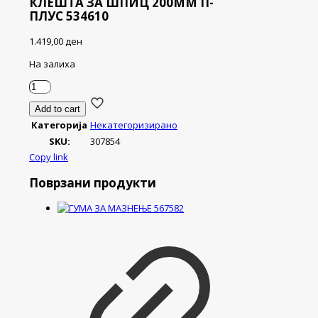
КЛЕШТА ЗА ШПИЦ 200ММ П-
ПЛУС 534610
1.419,00
ден
На залиха
КЛЕШТА
ЗА
Add to cart
ШПИЦ
Категорија
Некатегоризирано
200ММ
П-
SKU:
307854
ПЛУС
Copy link
534610
количина
Поврзани продукти