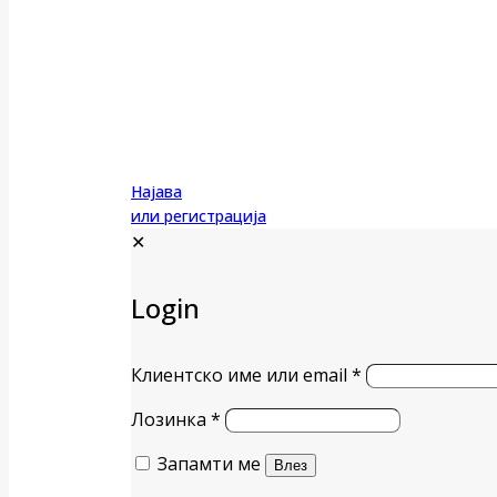
Најава
или регистрација
✕
Login
Клиентско име или email
*
Лозинка
*
Запамти ме
Влез