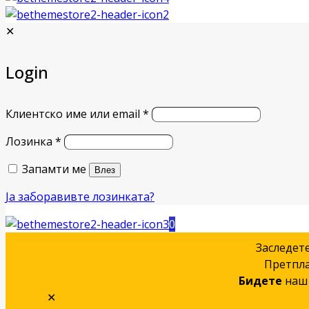
✕
Login
Клиентско име или email
*
Лозинка
*
Запамти ме
Влез
Ја заборавивте лозинката?
0
Заследет
Претпла
Бидете
наш 
✕