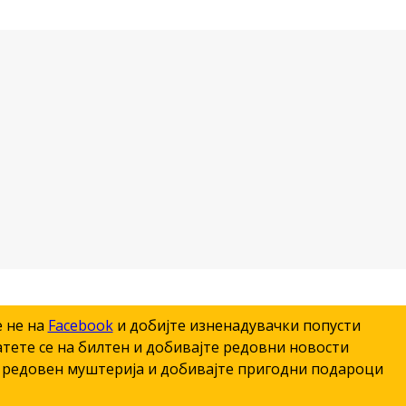
е не на
Facebook
и добијте изненадувачки попусти
тете се на билтен и добивајте редовни новости
редовен муштерија и добивајте пригодни подароци