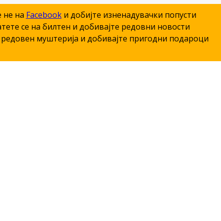
е не на
Facebook
и добијте изненадувачки попусти
тете се на билтен и добивајте редовни новости
редовен муштерија и добивајте пригодни подароци