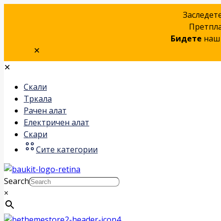
Заследет
Претпла
Бидете
наш 
✕
✕
Скали
Тркала
Рачен алат
Електричен алат
Скари
Сите категории
Search
×