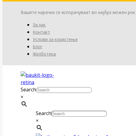
Вашите нарачки се испорачуваат во најбрз можен рок
За нас
Контакт
Услови за користење
Блог
Желботека
Search
×
Search
×