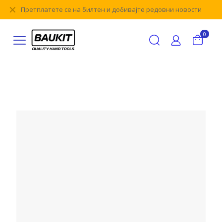
✕
Претплатете се на билтен и добивајте редовни новости
0