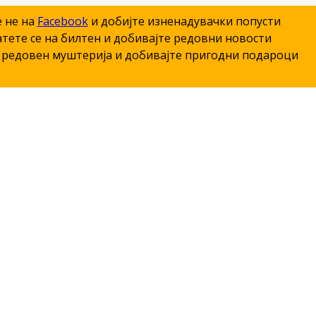
е не на
Facebook
и добијте изненадувачки попусти
тете се на билтен и добивајте редовни новости
редовен муштерија и добивајте пригодни подароци