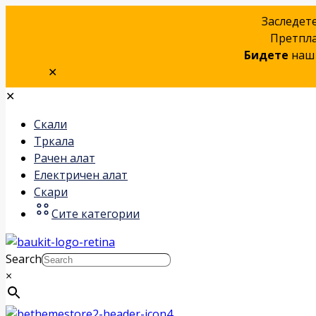
Заследет
Претпла
Бидете
наш 
✕
✕
Скали
Тркала
Рачен алат
Електричен алат
Скари
Сите категории
Search
×