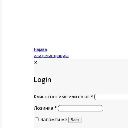
Најава
или регистрација
✕
Login
Клиентско име или email
*
Лозинка
*
Запамти ме
Влез