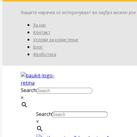
Вашите нарачки се испорачуваат во најбрз можен рок
За нас
Контакт
Услови за користење
Блог
Желботека
Search
×
Search
×