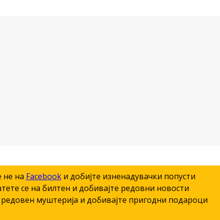
е не на
Facebook
и добијте изненадувачки попусти
тете се на билтен и добивајте редовни новости
редовен муштерија и добивајте пригодни подароци