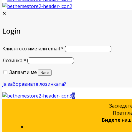
✕
Login
Клиентско име или email
*
Лозинка
*
Запамти ме
Влез
Ја заборавивте лозинката?
0
Заследет
Претпла
Бидете
наш 
✕