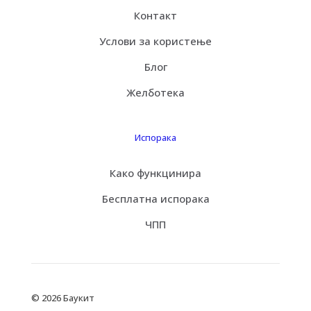
Контакт
Услови за користење
Блог
Желботека
Испорака
Како функцинира
Бесплатна испорака
ЧПП
© 2026 Баукит