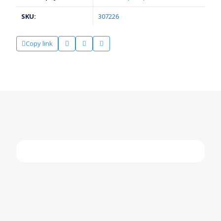
SKU:
307226
Copy link