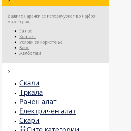
✕
Вашите нарачки се испорачуваат во најбрз
можен рок
За нас
Контакт
Услови за користење
Блог
Желботека
✕
Скали
Тркала
Рачен алат
Електричен алат
Скари
Сите категории