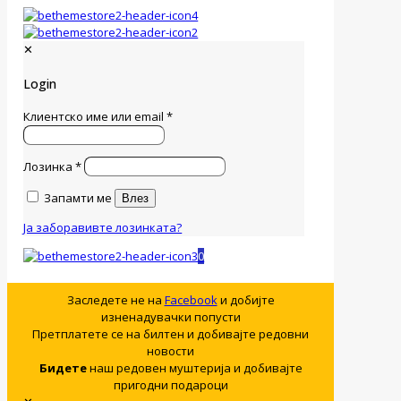
✕
Login
Клиентско име или email
*
Лозинка
*
Запамти ме
Влез
Ја заборавивте лозинката?
0
Заследете не на
Facebook
и добијте
изненадувачки попусти
Претплатете се на билтен и добивајте редовни
новости
Бидете
наш редовен муштерија и добивајте
пригодни подароци