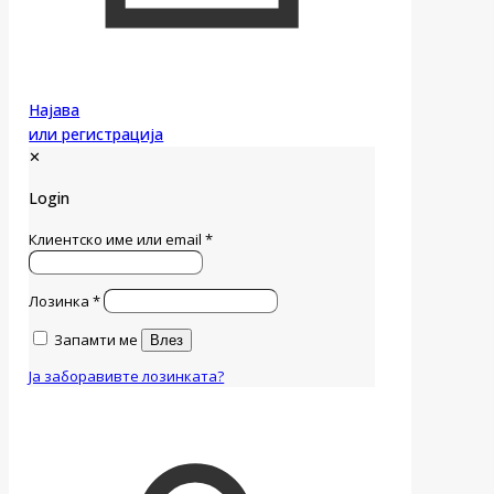
Најава
или регистрација
✕
Login
Клиентско име или email
*
Лозинка
*
Запамти ме
Влез
Ја заборавивте лозинката?