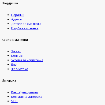
Поддршка
Нарачки
Адреси
Детали за сметката
Изгубена лозинка
Корисни линкови
За нас
Контакт
Услови за користење
Блог
Желботека
Испорака
Како функцинира
Бесплатна испорака
ЧПП