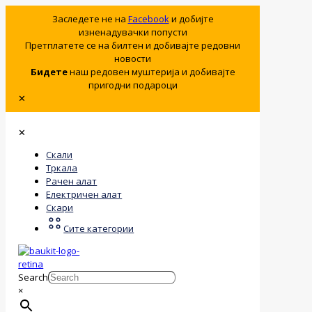
Заследете не на
Facebook
и добијте
изненадувачки попусти
Претплатете се на билтен и добивајте редовни
новости
Бидете
наш редовен муштерија и добивајте
пригодни подароци
✕
✕
Скали
Тркала
Рачен алат
Електричен алат
Скари
Сите категории
Search
×