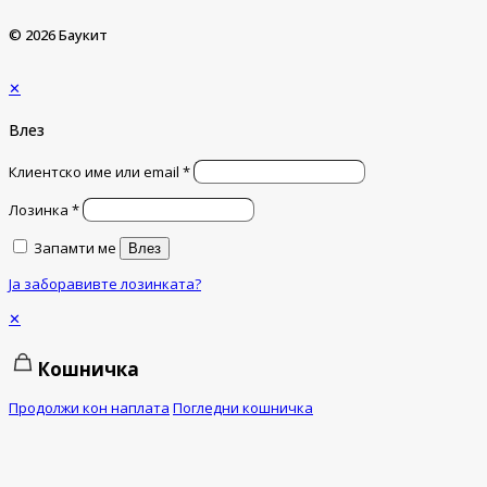
© 2026 Баукит
✕
Влез
Клиентско име или email
*
Лозинка
*
Запамти ме
Влез
Ја заборавивте лозинката?
✕
Кошничка
Продолжи кон наплата
Погледни кошничка