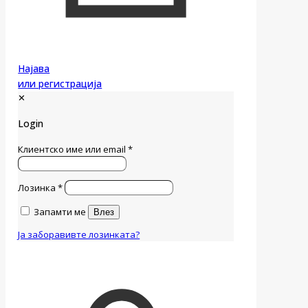
Најава
или регистрација
✕
Login
Клиентско име или email
*
Лозинка
*
Запамти ме
Влез
Ја заборавивте лозинката?