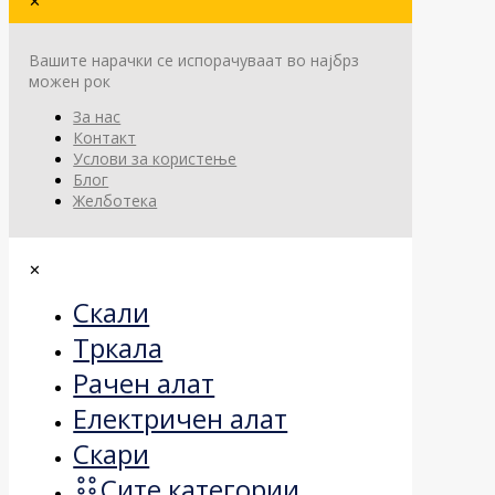
✕
Вашите нарачки се испорачуваат во најбрз
можен рок
За нас
Контакт
Услови за користење
Блог
Желботека
✕
Скали
Тркала
Рачен алат
Електричен алат
Скари
Сите категории