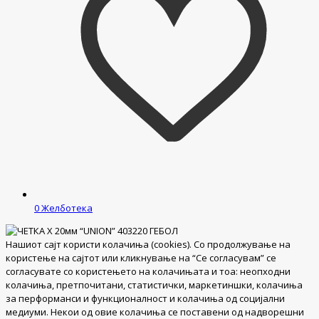
0
Желботека
Нашиот сајт користи колачиња (cookies). Со продолжување на
користење на сајтот или кликнување на “Се согласувам” се
согласувате со користењето на колачињата и тоа: неопходни
колачиња, претпочитани, статистички, маркетиншки, колачиња
за перформанси и функционалност и колачиња од социјални
медиуми. Некои од овие колачиња се поставени од надворешни