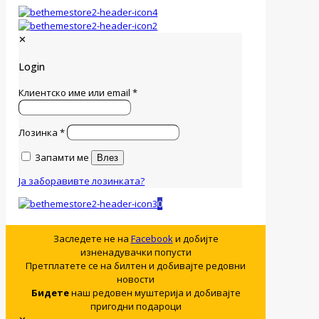
✕
Login
Клиентско име или email
*
Лозинка
*
Запамти ме
Влез
Ја заборавивте лозинката?
0
Заследете не на
Facebook
и добијте
изненадувачки попусти
Претплатете се на билтен и добивајте редовни
новости
Бидете
наш редовен муштерија и добивајте
пригодни подароци