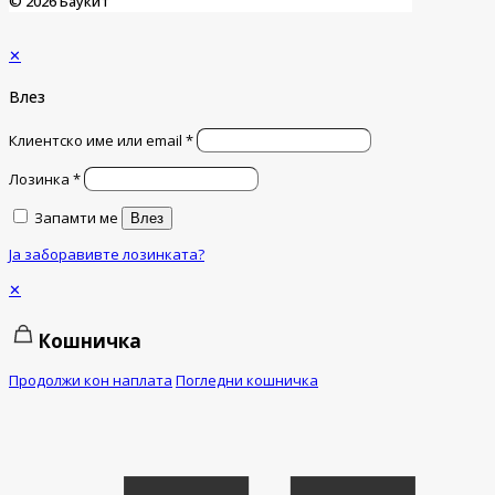
© 2026 Баукит
✕
Влез
Клиентско име или email
*
Лозинка
*
Запамти ме
Влез
Ја заборавивте лозинката?
✕
Кошничка
Продолжи кон наплата
Погледни кошничка