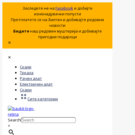
Заследете не на
Facebook
и добијте
изненадувачки попусти
Претплатете се на билтен и добивајте редовни
новости
Бидете
наш редовен муштерија и добивајте
пригодни подароци
✕
✕
Скали
Тркала
Рачен алат
Електричен алат
Скари
Сите категории
Search
×