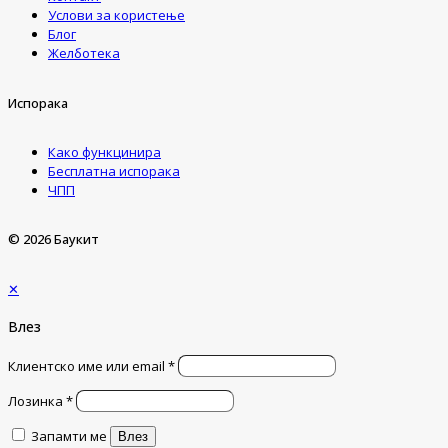
Услови за користење
Блог
Желботека
Испорака
Како функцинира
Бесплатна испорака
ЧПП
© 2026 Баукит
✕
Влез
Клиентско име или email
*
Лозинка
*
Запамти ме
Влез