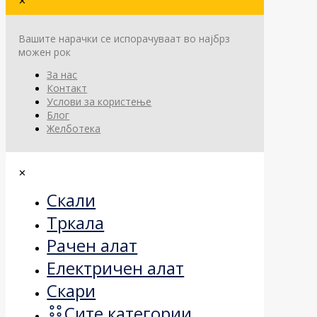
✕
Вашите нарачки се испорачуваат во најбрз
можен рок
За нас
Контакт
Услови за користење
Блог
Желботека
✕
Скали
Тркала
Рачен алат
Електричен алат
Скари
Сите категории