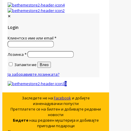
✕
Login
Клиентско име или email
*
Лозинка
*
Запамти ме
Влез
Ја заборавивте лозинката?
0
Заследете не на
Facebook
и добијте
изненадувачки попусти
Претплатете се на билтен и добивајте редовни
новости
Бидете
наш редовен муштерија и добивајте
пригодни подароци