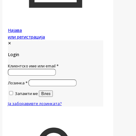
Најава
или регистрација
✕
Login
Клиентско име или email
*
Лозинка
*
Запамти ме
Влез
Ја заборавивте лозинката?