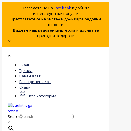
Заследете не на
Facebook
и добијте
изненадувачки попусти
Претплатете се на билтен и добивајте редовни
новости
Бидете
наш редовен муштерија и добивајте
пригодни подароци
✕
✕
Скали
Тркала
Рачен алат
Електричен алат
Скари
Сите категории
Search
×