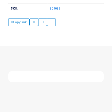
SKU:
301639
Copy link