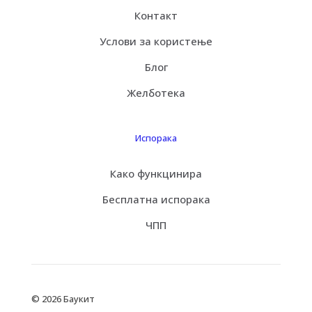
Контакт
Услови за користење
Блог
Желботека
Испорака
Како функцинира
Бесплатна испорака
ЧПП
© 2026 Баукит