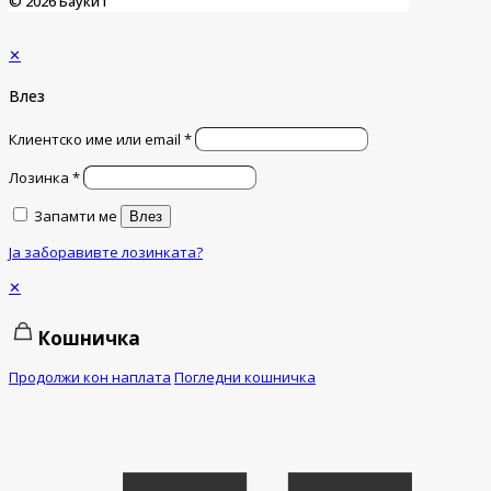
© 2026 Баукит
✕
Влез
Клиентско име или email
*
Лозинка
*
Запамти ме
Влез
Ја заборавивте лозинката?
✕
Кошничка
Продолжи кон наплата
Погледни кошничка