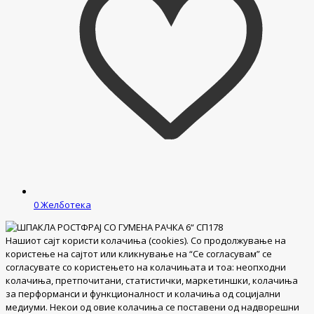
0
Желботека
Нашиот сајт користи колачиња (cookies). Со продолжување на
користење на сајтот или кликнување на “Се согласувам” се
согласувате со користењето на колачињата и тоа: неопходни
колачиња, претпочитани, статистички, маркетиншки, колачиња
за перформанси и функционалност и колачиња од социјални
медиуми. Некои од овие колачиња се поставени од надворешни