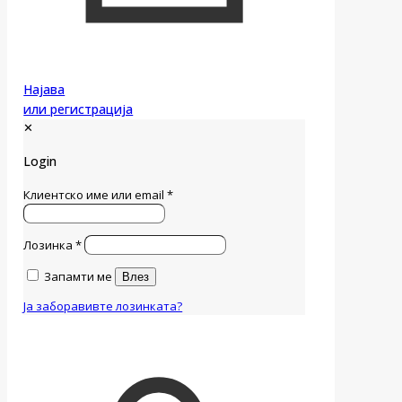
Најава
или регистрација
✕
Login
Клиентско име или email
*
Лозинка
*
Запамти ме
Влез
Ја заборавивте лозинката?