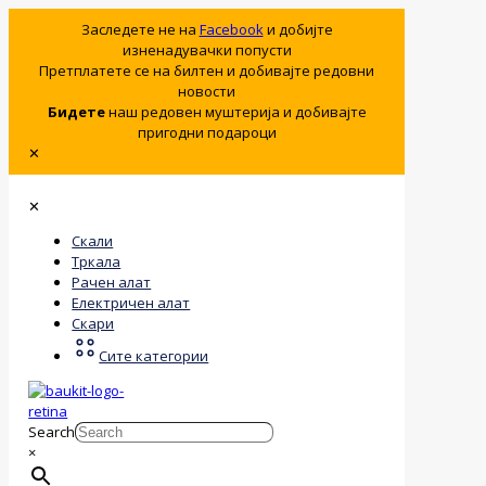
Заследете не на
Facebook
и добијте
изненадувачки попусти
Претплатете се на билтен и добивајте редовни
новости
Бидете
наш редовен муштерија и добивајте
пригодни подароци
✕
✕
Скали
Тркала
Рачен алат
Електричен алат
Скари
Сите категории
Search
×