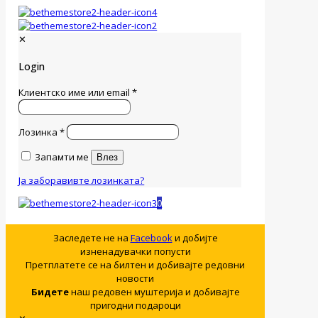
✕
Login
Клиентско име или email
*
Лозинка
*
Запамти ме
Влез
Ја заборавивте лозинката?
0
Заследете не на
Facebook
и добијте
изненадувачки попусти
Претплатете се на билтен и добивајте редовни
новости
Бидете
наш редовен муштерија и добивајте
пригодни подароци