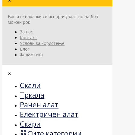
✕
Вашите нарачки се испорачуваат во најбрз
можен рок
За нас
Контакт
Услови за користење
Блог
Желботека
✕
Скали
Тркала
Рачен алат
Електричен алат
Скари
Сите категории