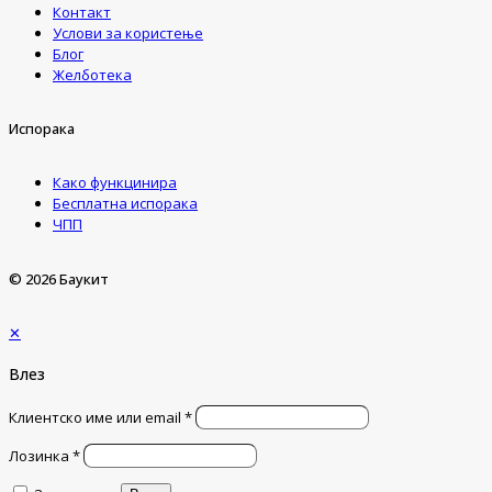
Контакт
Услови за користење
Блог
Желботека
Испорака
Како функцинира
Бесплатна испорака
ЧПП
© 2026 Баукит
✕
Влез
Клиентско име или email
*
Лозинка
*