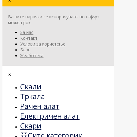
✕
Вашите нарачки се испорачуваат во најбрз
можен рок
За нас
Контакт
Услови за користење
Блог
Желботека
✕
Скали
Тркала
Рачен алат
Електричен алат
Скари
Сите категории