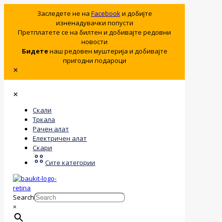
Заследете не на
Facebook
и добијте
изненадувачки попусти
Претплатете се на билтен и добивајте редовни
новости
Бидете
наш редовен муштерија и добивајте
пригодни подароци
✕
✕
Скали
Тркала
Рачен алат
Електричен алат
Скари
Сите категории
Search
×