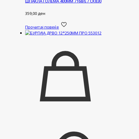
ШПАКЛА ГОЛЕМА 400ММ 7168/Е / СК830
359,00
ден
Прочитај повеќе