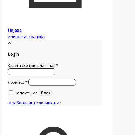
Најава
или регистрација
✕
Login
Клиентско име или email
*
Лозинка
*
Запамти ме
Влез
Ја заборавивте лозинката?