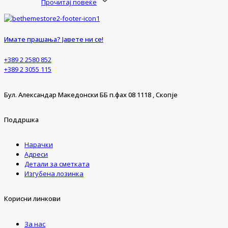
Прочитај повеќе
Имате прашања? Јавете ни се!
+389 2 2580 852
+389 2 3055 115
Бул. Александар Македонски ББ п.фах 08 1118 , Скопје
Поддршка
Нарачки
Адреси
Детали за сметката
Изгубена лозинка
Корисни линкови
За нас