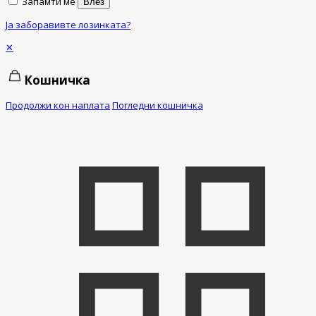
Запамти ме
Влез
Ја заборавивте лозинката?
✕
Кошничка
Продолжи кон наплата
Погледни кошничка