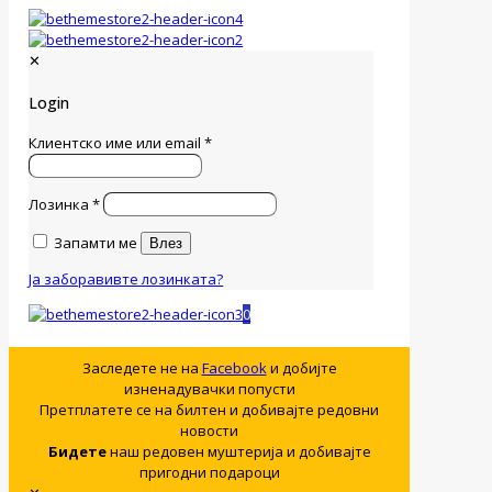
✕
Login
Клиентско име или email
*
Лозинка
*
Запамти ме
Влез
Ја заборавивте лозинката?
0
Заследете не на
Facebook
и добијте
изненадувачки попусти
Претплатете се на билтен и добивајте редовни
новости
Бидете
наш редовен муштерија и добивајте
пригодни подароци