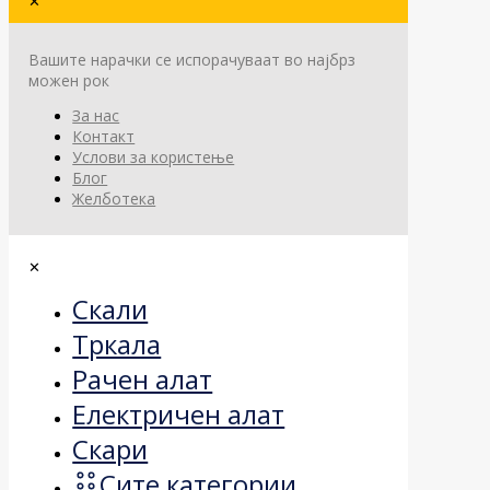
✕
Вашите нарачки се испорачуваат во најбрз
можен рок
За нас
Контакт
Услови за користење
Блог
Желботека
✕
Скали
Тркала
Рачен алат
Електричен алат
Скари
Сите категории