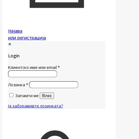
Најава
или регистрација
✕
Login
Клиентско име или email
*
Лозинка
*
Запамти ме
Влез
Ја заборавивте лозинката?