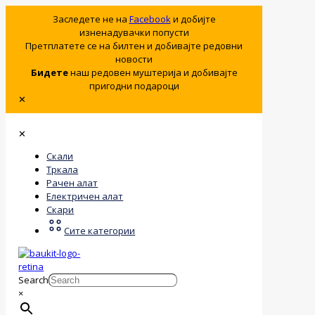
Заследете не на
Facebook
и добијте
изненадувачки попусти
Претплатете се на билтен и добивајте редовни
новости
Бидете
наш редовен муштерија и добивајте
пригодни подароци
✕
✕
Скали
Тркала
Рачен алат
Електричен алат
Скари
Сите категории
Search
×