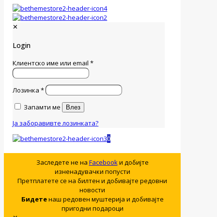
✕
Login
Клиентско име или email
*
Лозинка
*
Запамти ме
Влез
Ја заборавивте лозинката?
0
Заследете не на
Facebook
и добијте
изненадувачки попусти
Претплатете се на билтен и добивајте редовни
новости
Бидете
наш редовен муштерија и добивајте
пригодни подароци