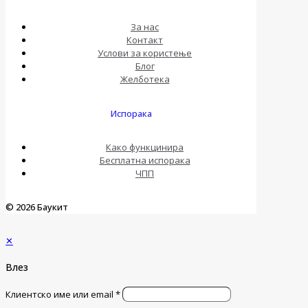
За нас
Контакт
Услови за користење
Блог
Желботека
Испорака
Како функцинира
Бесплатна испорака
ЧПП
© 2026 Баукит
✕
Влез
Клиентско име или email
*