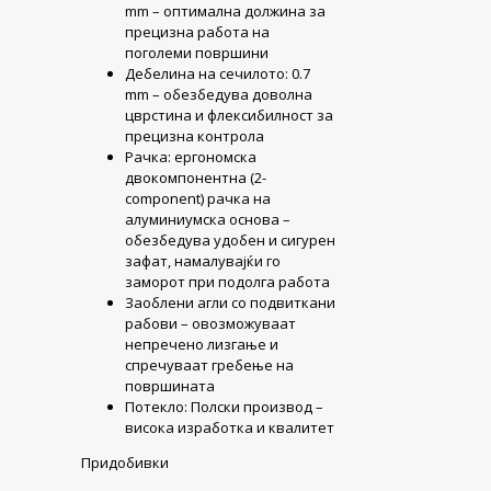
mm – оптимална должина за
прецизна работа на
поголеми површини
Дебелина на сечилото: 0.7
mm – обезбедува доволна
цврстина и флексибилност за
прецизна контрола
Рачка: ергономска
двокомпонентна (2-
component) рачка на
алуминиумска основа –
обезбедува удобен и сигурен
зафат, намалувајќи го
заморот при подолга работа
Заоблени агли со подвиткани
рабови – овозможуваат
непречено лизгање и
спречуваат гребење на
површината
Потекло: Полски производ –
висока изработка и квалитет
Придобивки