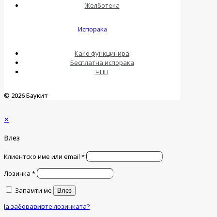
Желботека
Испорака
Како функцинира
Бесплатна испорака
ЧПП
© 2026 Баукит
✕
Влез
Клиентско име или email
*
Лозинка
*
Запамти ме
Влез
Ја заборавивте лозинката?