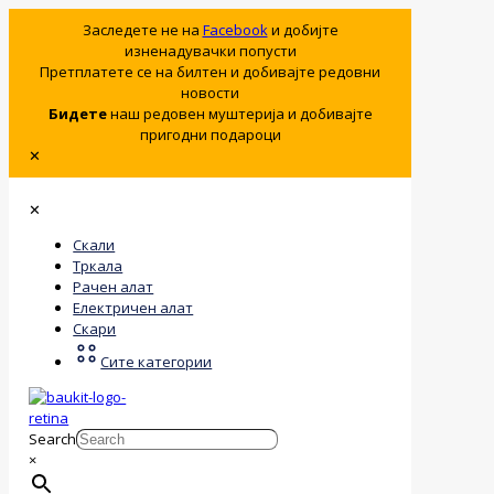
Заследете не на
Facebook
и добијте
изненадувачки попусти
Претплатете се на билтен и добивајте редовни
новости
Бидете
наш редовен муштерија и добивајте
пригодни подароци
✕
✕
Скали
Тркала
Рачен алат
Електричен алат
Скари
Сите категории
Search
×