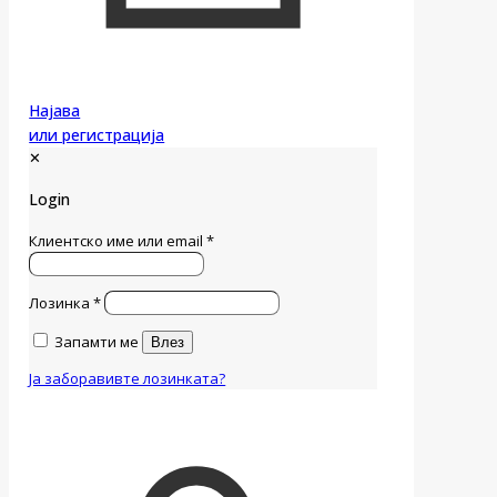
Најава
или регистрација
✕
Login
Клиентско име или email
*
Лозинка
*
Запамти ме
Влез
Ја заборавивте лозинката?