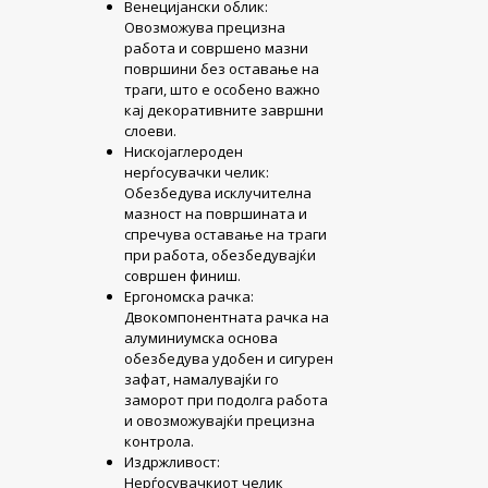
Венецијански облик:
Овозможува прецизна
работа и совршено мазни
површини без оставање на
траги, што е особено важно
кај декоративните завршни
слоеви.
Нискојаглероден
нерѓосувачки челик:
Обезбедува исклучителна
мазност на површината и
спречува оставање на траги
при работа, обезбедувајќи
совршен финиш.
Ергономска рачка:
Двокомпонентната рачка на
алуминиумска основа
обезбедува удобен и сигурен
зафат, намалувајќи го
заморот при подолга работа
и овозможувајќи прецизна
контрола.
Издржливост:
Нерѓосувачкиот челик