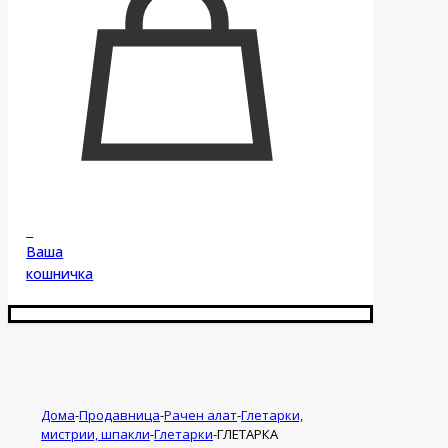
0
Ваша
кошничка
Дома
-
Продавница
-
Рачен алат
-
Глетарки,
мистрии, шпакли
-
Глетарки
-
ГЛЕТАРКА