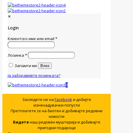
✕
Login
Клиентско име или email
*
Лозинка
*
Запамти ме
Влез
Ја заборавивте лозинката?
0
Заследете не на
Facebook
и добијте
изненадувачки попусти
Претплатете се на билтен и добивајте редовни
новости
Бидете
наш редовен муштерија и добивајте
пригодни подароци