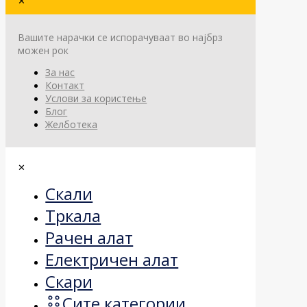
✕
Вашите нарачки се испорачуваат во најбрз
можен рок
За нас
Контакт
Услови за користење
Блог
Желботека
✕
Скали
Тркала
Рачен алат
Електричен алат
Скари
Сите категории