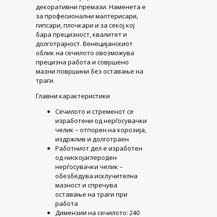
декоративни премази. Наменета е
за професионални малтерисари,
гипсари, плочкари и за секој кој
бара прецизност, квалитет и
долготрајност. Венецијанскиот
облик на сечилото овозможува
прецизна работа и совршено
мазни површини без оставање на
траги.
Главни карактеристики
Сечилото и стременот се
изработени од нерѓосувачки
челик – отпорен на корозија,
издржлив и долготраен
Работниот дел е изработен
од нискојаглероден
нерѓосувачки челик –
обезбедува исклучителна
мазност и спречува
оставање на траги при
работа
Димензии на сечилото: 240