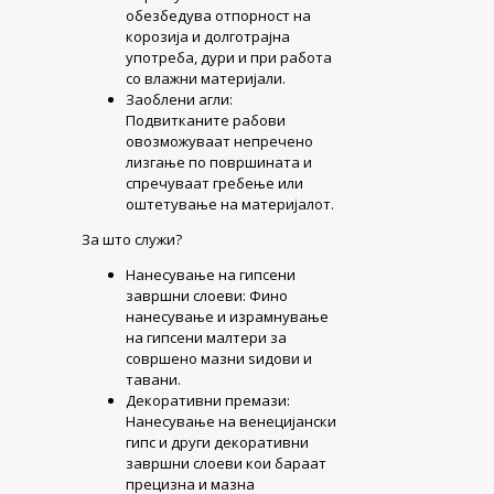
обезбедува отпорност на
корозија и долготрајна
употреба, дури и при работа
со влажни материјали.
Заоблени агли:
Подвитканите рабови
овозможуваат непречено
лизгање по површината и
спречуваат гребење или
оштетување на материјалот.
За што служи?
Нанесување на гипсени
завршни слоеви: Фино
нанесување и израмнување
на гипсени малтери за
совршено мазни ѕидови и
тавани.
Декоративни премази:
Нанесување на венецијански
гипс и други декоративни
завршни слоеви кои бараат
прецизна и мазна