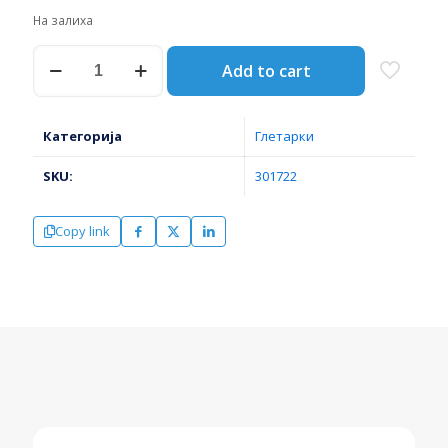
На залиха
ГЛЕТАРКА
Add to cart
ПЛАСТИЧНА
120*255ММ
401
1
Категорија
Глетарки
КОМЕНСАЛ
количина
SKU:
301722
Copy link