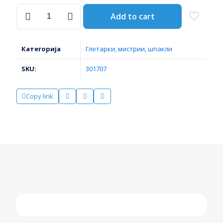
ГРЕБАЧ
Add to cart
ЗА
СТИРОПОР
СО
ЗАМЕНЛИВО
Категорија
Глетарки, мистрии, шпакли
РЕНДЕ
12*26
SKU:
301707
571
КОМЕНСАЛ
количина
Copy link