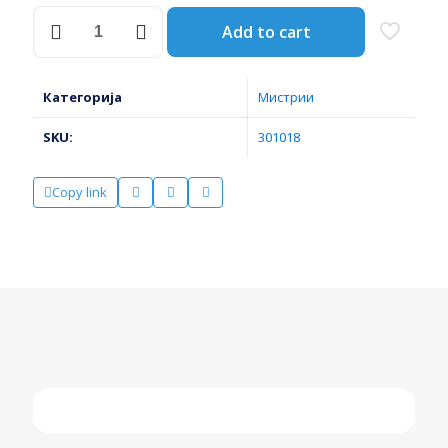
МИСТРИЈА
Add to cart
ЗА
ГИПС
60*100ММ
Д6402
Категорија
Мистрии
/
БЊ602Џ
SKU:
301018
количина
Copy link