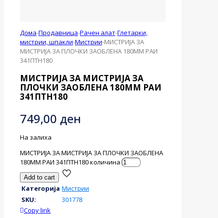
Дома
-
Продавница
-
Рачен алат
-
Глетарки,
мистрии, шпакли
-
Мистрии
-
МИСТРИЈА ЗА
МИСТРИЈА ЗА ПЛОЧКИ ЗАОБЛЕНА 180ММ РАИ
341ПТН180
МИСТРИЈА ЗА МИСТРИЈА ЗА
ПЛОЧКИ ЗАОБЛЕНА 180ММ РАИ
341ПТН180
749,00
ден
На залиха
МИСТРИЈА ЗА МИСТРИЈА ЗА ПЛОЧКИ ЗАОБЛЕНА
180ММ РАИ 341ПТН180 количина
Add to cart
Категорија
Мистрии
SKU:
301778
Copy link