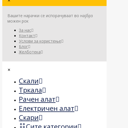
✕
Вашите нарачки се испорачуваат во најбрз
можен рок
За нас
Контакт
Услови за користење
Блог
Желботека
✕
Скали
Тркала
Рачен алат
Електричен алат
Скари
Сите категории