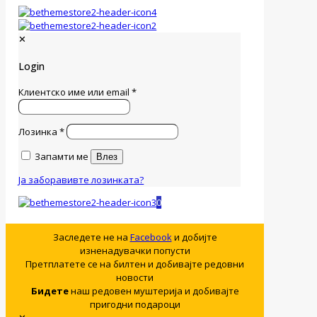
✕
Login
Клиентско име или email
*
Лозинка
*
Запамти ме
Влез
Ја заборавивте лозинката?
0
Заследете не на
Facebook
и добијте
изненадувачки попусти
Претплатете се на билтен и добивајте редовни
новости
Бидете
наш редовен муштерија и добивајте
пригодни подароци