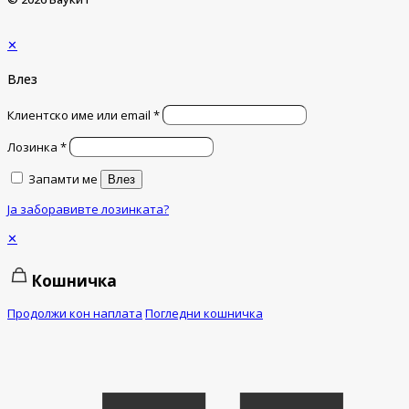
✕
Влез
Клиентско име или email
*
Лозинка
*
Запамти ме
Влез
Ја заборавивте лозинката?
✕
Кошничка
Продолжи кон наплата
Погледни кошничка