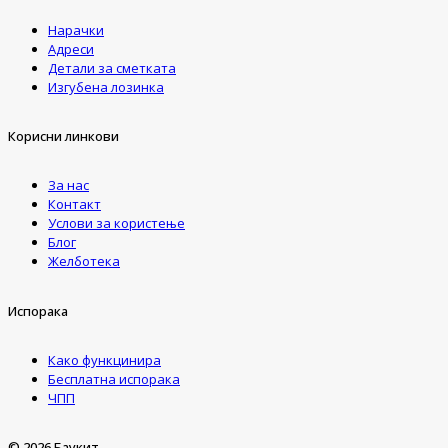
Нарачки
Адреси
Детали за сметката
Изгубена лозинка
Корисни линкови
За нас
Контакт
Услови за користење
Блог
Желботека
Испорака
Како функцинира
Бесплатна испорака
ЧПП
© 2026 Баукит