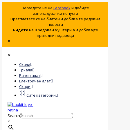
Заследете не на
Facebook
и добијте
изненадувачки попусти
Претплатете се на билтен и добивајте редовни
новости
Бидете
наш редовен муштерија и добивајте
пригодни подароци
✕
✕
Скали
Тркала
Рачен алат
Електричен алат
Скари
Сите категории
Search
×