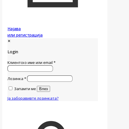
Најава
или регистрација
✕
Login
Клиентско име или email
*
Лозинка
*
Запамти ме
Влез
Ја заборавивте лозинката?