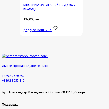
МИСТРИЈА ЗА ГИПС 70*110 Д6402 /
БЊ602Џ
139,00
ден
Додај во кошница
Имате прашања? Јавете ни се!
+389 2 2580 852
+389 2 3055 115
Бул. Александар Македонски ББ п.фах 08 1118 , Скопје
Поддршка