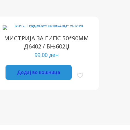
МИСТРИЈА ЗА ГИПС 50*90ММ
Д6402 / БЊ602Џ
99,00
ден
Додај во кошница