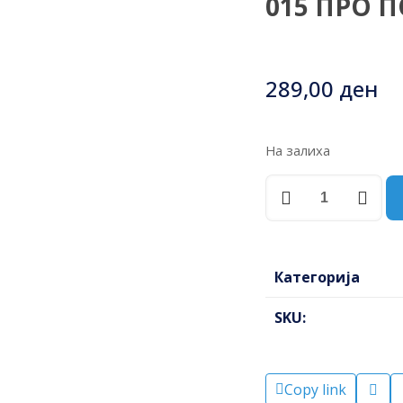
015 ПРО 
289,00
ден
На залиха
МИСТРИЈА
ТРАПЕЗ
СО
ДРВЕНА
РАЧКА
Категорија
160Х115Х75ММ
3-
SKU:
01-
07-
01-
Copy link
015