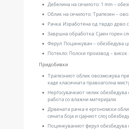
Дебелина на сечилото: 1 mm – обе
Облик на сечилото: Трапезен – ов
Рачка: Изработена од тврдо дрво с
Завршна обработка: Сјаен горен сл
Ферул: Поцинкуван – обезбедува цв
Потекло: Полски производ – висок
Придобивки
Трапезниот облик овозможува прец
каде класичната правоаголна мистр
Нерѓосувачкиот челик обезбедува о
работа со влажни материјали.
Дрвената рачка е ергономски облик
сината боја и сјајниот слој обезбе
Поцинкуваниот ферул обезбедува с