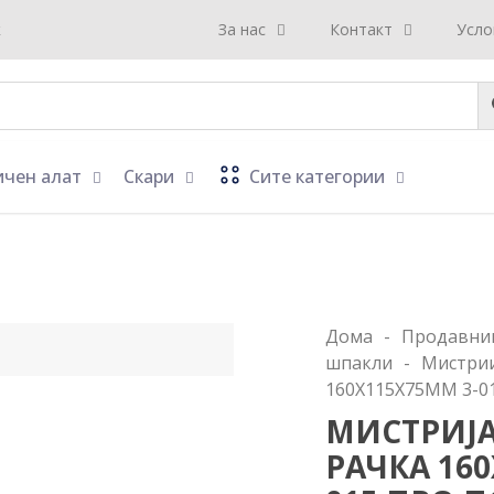
к
За нас
Контакт
Усло
ичен алат
Скари
Сите категории
Дома
-
Продавни
шпакли
-
Мистри
160Х115Х75ММ 3-0
МИСТРИЈА
РАЧКА 160