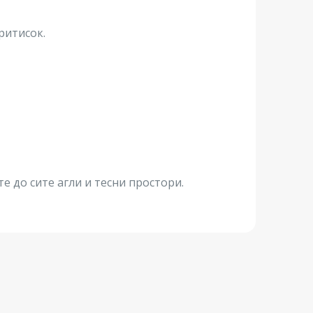
ритисок.
е до сите агли и тесни простори.