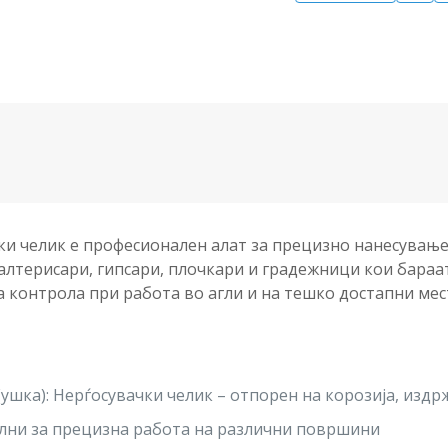
ПРО
ПОЛСКА
количина
чки челик е професионален алат за прецизно нанесувањ
малтерисари, гипсари, плочкари и градежници кои бараа
контрола при работа во агли и на тешко достапни мес
(ушка): Нерѓосувачки челик – отпорен на корозија, изд
лни за прецизна работа на различни површини