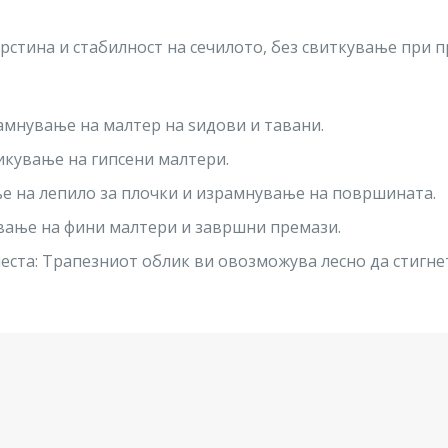
стина и стабилност на сечилото, без свиткување при п
мнување на малтер на ѕидови и тавани.
икување на гипсени малтери.
е на лепило за плочки и израмнување на површината.
вање на фини малтери и завршни премази.
еста: Трапезниот облик ви овозможува лесно да стигнет