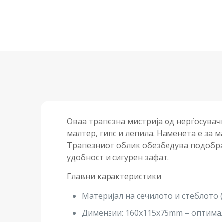
Оваа трапезна мистрија од нерѓосува
малтер, гипс и лепила. Наменета е за 
Трапезниот облик обезбедува подобра 
удобност и сигурен зафат.
Главни карактеристики
Материјал на сечилото и стеблото 
Димензии: 160х115х75mm – оптима