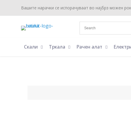
Вашите нарачки се испорачуваат во најбрз можен ро
Скали
Тркала
Рачен алат
Електр