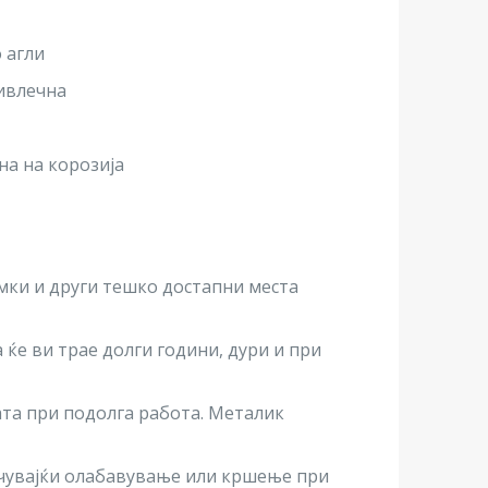
 агли
ривлечна
на на корозија
мки и други тешко достапни места
 ќе ви трае долги години, дури и при
ата при подолга работа. Металик
ечувајќи олабавување или кршење при