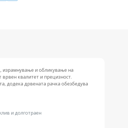
е, израмнување и обликување на
т врвен квалитет и прецизност.
та, додека дрвената рачка обезбедува
ржлив и долготраен