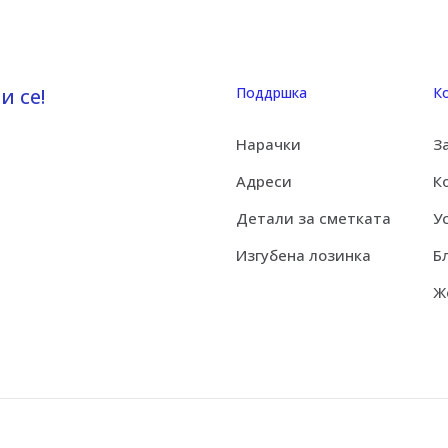
и се!
Поддршка
К
Нарачки
З
Адреси
К
Детали за сметката
У
Изгубена лозинка
Б
Ж