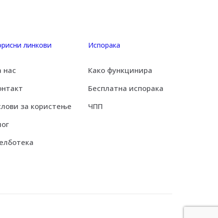
орисни линкови
Испорака
а нас
Како функцинира
онтакт
Бесплатна испорака
слови за користење
ЧПП
лог
елботека