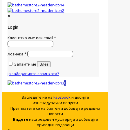
✕
Login
Клиентско име или email
*
Лозинка
*
Запамти ме
Влез
Ја заборавивте лозинката?
0
Заследете не на
Facebook
и добијте
изненадувачки попусти
Претплатете се на билтен и добивајте редовни
новости
Бидете
наш редовен муштерија и добивајте
пригодни подароци