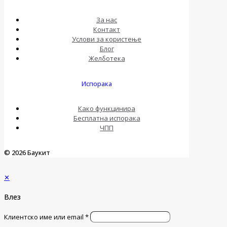
За нас
Контакт
Услови за користење
Блог
Желботека
Испорака
Како функцинира
Бесплатна испорака
ЧПП
© 2026 Баукит
✕
Влез
Клиентско име или email
*