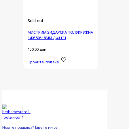
Sold out
МИСТРИЈА ЅИДАРСКА ПОЛУКРУЖНА
140*50*18ММ Д41131
150,00
ден
Прочитај повеќе
Имате прашања? Јавете ни се!