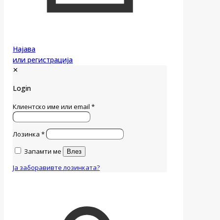
Најава
или регистрација
✕
Login
Клиентско име или email
*
Лозинка
*
Запамти ме
Влез
Ја заборавивте лозинката?