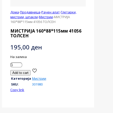
Дома
-
Продавница
-
Рачен алат
-
Глетарки,
мистрии, шпакли
-
Мистрии
-
МИСТРИЈА
160*88*115мм 41056 ТОЛСЕН
МИСТРИЈА 160*88*115мм 41056
ТОЛСЕН
195,00
ден
На залиха
МИСТРИЈА
160*88*115мм
Add to cart
41056
Категорија
Мистрии
ТОЛСЕН
количина
SKU:
301980
Copy link