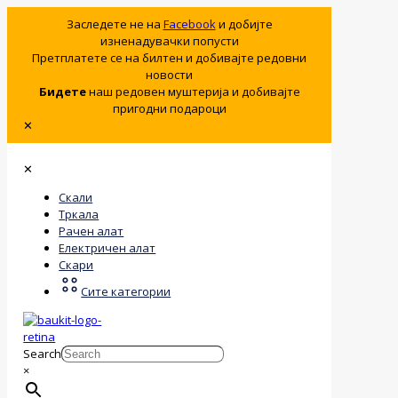
Заследете не на
Facebook
и добијте
изненадувачки попусти
Претплатете се на билтен и добивајте редовни
новости
Бидете
наш редовен муштерија и добивајте
пригодни подароци
✕
✕
Скали
Тркала
Рачен алат
Електричен алат
Скари
Сите категории
Search
×