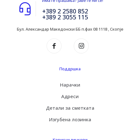
Имате прашања? Јавете ни се!
+389 2 2580 852
+389 2 3055 115
Бул. Александар Македонски ББ п.фах 08 1118 , Скопје
Поддршка
Нарачки
Адреси
Детали за сметката
Изгубена лозинка
Корисни линкови