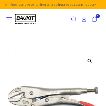
✕
Претплатете се на билтен и добивајте редовни новости
0